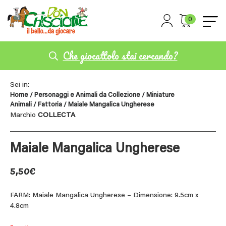
0
Che giocattolo stai cercando?
Sei in:
Home
/
Personaggi e Animali da Collezione
/
Miniature
Animali
/
Fattoria
/ Maiale Mangalica Ungherese
Marchio
COLLECTA
Maiale Mangalica Ungherese
5,50
€
FARM: Maiale Mangalica Ungherese – Dimensione: 9.5cm x
4.8cm