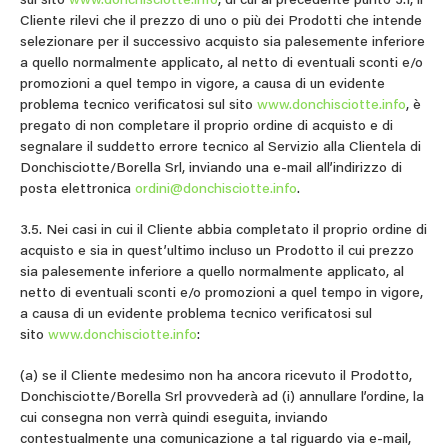
sul sito
www.donchisciotte.info
, di cui al precedente punto 3.1, il
Cliente rilevi che il prezzo di uno o più dei Prodotti che intende
selezionare per il successivo acquisto sia palesemente inferiore
a quello normalmente applicato, al netto di eventuali sconti e/o
promozioni a quel tempo in vigore, a causa di un evidente
problema tecnico verificatosi sul sito
www.donchisciotte.info
, è
pregato di non completare il proprio ordine di acquisto e di
segnalare il suddetto errore tecnico al Servizio alla Clientela di
Donchisciotte/Borella Srl, inviando una e-mail all’indirizzo di
posta elettronica
ordini@donchisciotte.info
.
3.5. Nei casi in cui il Cliente abbia completato il proprio ordine di
acquisto e sia in quest’ultimo incluso un Prodotto il cui prezzo
sia palesemente inferiore a quello normalmente applicato, al
netto di eventuali sconti e/o promozioni a quel tempo in vigore,
a causa di un evidente problema tecnico verificatosi sul
sito
www.donchisciotte.info
:
(a) se il Cliente medesimo non ha ancora ricevuto il Prodotto,
Donchisciotte/Borella Srl provvederà ad (i) annullare l’ordine, la
cui consegna non verrà quindi eseguita, inviando
contestualmente una comunicazione a tal riguardo via e-mail,