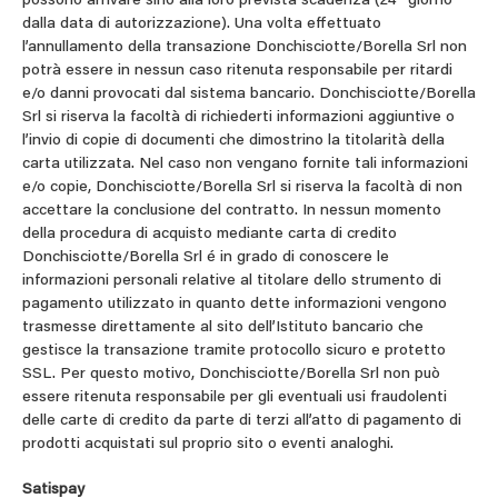
possono arrivare sino alla loro prevista scadenza (24° giorno
dalla data di autorizzazione). Una volta effettuato
l’annullamento della transazione Donchisciotte/Borella Srl non
potrà essere in nessun caso ritenuta responsabile per ritardi
e/o danni provocati dal sistema bancario. Donchisciotte/Borella
Srl si riserva la facoltà di richiederti informazioni aggiuntive o
l’invio di copie di documenti che dimostrino la titolarità della
carta utilizzata. Nel caso non vengano fornite tali informazioni
e/o copie, Donchisciotte/Borella Srl si riserva la facoltà di non
accettare la conclusione del contratto. In nessun momento
della procedura di acquisto mediante carta di credito
Donchisciotte/Borella Srl é in grado di conoscere le
informazioni personali relative al titolare dello strumento di
pagamento utilizzato in quanto dette informazioni vengono
trasmesse direttamente al sito dell’Istituto bancario che
gestisce la transazione tramite protocollo sicuro e protetto
SSL. Per questo motivo, Donchisciotte/Borella Srl non può
essere ritenuta responsabile per gli eventuali usi fraudolenti
delle carte di credito da parte di terzi all’atto di pagamento di
prodotti acquistati sul proprio sito o eventi analoghi.
Satispay