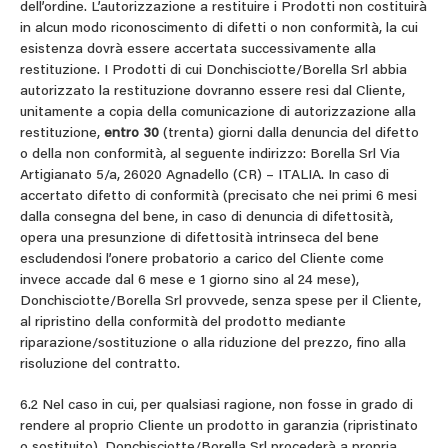
dell’ordine. L’autorizzazione a restituire i Prodotti non costituirà
in alcun modo riconoscimento di difetti o non conformità, la cui
esistenza dovrà essere accertata successivamente alla
restituzione. I Prodotti di cui Donchisciotte/Borella Srl abbia
autorizzato la restituzione dovranno essere resi dal Cliente,
unitamente a copia della comunicazione di autorizzazione alla
restituzione,
entro 30
(trenta) giorni dalla denuncia del difetto
o della non conformità, al seguente indirizzo: Borella Srl Via
Artigianato 5/a, 26020 Agnadello (CR) – ITALIA. In caso di
accertato difetto di conformità (precisato che nei primi 6 mesi
dalla consegna del bene, in caso di denuncia di difettosità,
opera una presunzione di difettosità intrinseca del bene
escludendosi l’onere probatorio a carico del Cliente come
invece accade dal 6 mese e 1 giorno sino al 24 mese),
Donchisciotte/Borella Srl provvede, senza spese per il Cliente,
al ripristino della conformità del prodotto mediante
riparazione/sostituzione o alla riduzione del prezzo, fino alla
risoluzione del contratto.
6.2 Nel caso in cui, per qualsiasi ragione, non fosse in grado di
rendere al proprio Cliente un prodotto in garanzia (ripristinato
o sostituito), Donchisciotte/Borella Srl procederà a propria