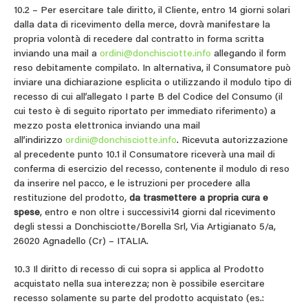
10.2 – Per esercitare tale diritto, il Cliente, entro 14 giorni solari
dalla data di ricevimento della merce, dovrà manifestare la
propria volontà di recedere dal contratto in forma scritta
inviando una mail a
ordini@donchisciotte.info
allegando il form
reso debitamente compilato. In alternativa, il Consumatore può
inviare una dichiarazione esplicita o utilizzando il modulo tipo di
recesso di cui all’allegato I parte B del Codice del Consumo (il
cui testo è di seguito riportato per immediato riferimento) a
mezzo posta elettronica inviando una mail
all’indirizzo
ordini@donchisciotte.info
. Ricevuta autorizzazione
al precedente punto 10.1 il Consumatore riceverà una mail di
conferma di esercizio del recesso, contenente il modulo di reso
da inserire nel pacco, e le istruzioni per procedere alla
restituzione del prodotto,
da trasmettere a propria cura e
spese
, entro e non oltre i successivi14 giorni dal ricevimento
degli stessi a Donchisciotte/Borella Srl, Via Artigianato 5/a,
26020 Agnadello (Cr) – ITALIA.
10.3 Il diritto di recesso di cui sopra si applica al Prodotto
acquistato nella sua interezza; non è possibile esercitare
recesso solamente su parte del prodotto acquistato (es.: