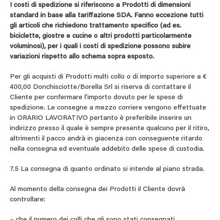
I costi di spedizione si riferiscono a Prodotti di dimensioni
standard in base alla tariffazione SDA. Fanno eccezione tutti
gli articoli che richiedono trattamento specifico (ad es.
biciclette, giostre e cucine o altri prodotti particolarmente
voluminosi), per i quali i costi di spedizione possono subire
variazioni rispetto allo schema sopra esposto.
Per gli acquisti di Prodotti multi collo o di importo superiore a €
400,00 Donchisciotte/Borella Srl si riserva di contattare il
Cliente per confermare l’importo dovuto per le spese di
spedizione. Le consegne a mezzo corriere vengono effettuate
in ORARIO LAVORATIVO pertanto è preferibile inserire un
indirizzo presso il quale è sempre presente qualcuno per il ritiro,
altrimenti il pacco andrà in giacenza con conseguente ritardo
nella consegna ed eventuale addebito delle spese di custodia.
7.5 La consegna di quanto ordinato si intende al piano strada.
Al momento della consegna dei Prodotti il Cliente dovrà
controllare:
– che il numero dei colli che gli sono stati consegnati