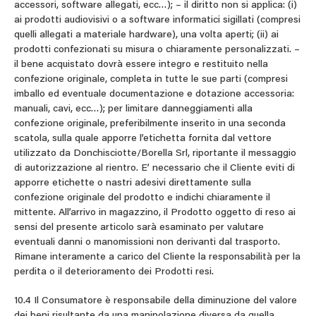
accessori, software allegati, ecc…); – il diritto non si applica: (i)
ai prodotti audiovisivi o a software informatici sigillati (compresi
quelli allegati a materiale hardware), una volta aperti; (ii) ai
prodotti confezionati su misura o chiaramente personalizzati. –
il bene acquistato dovrà essere integro e restituito nella
confezione originale, completa in tutte le sue parti (compresi
imballo ed eventuale documentazione e dotazione accessoria:
manuali, cavi, ecc…); per limitare danneggiamenti alla
confezione originale, preferibilmente inserito in una seconda
scatola, sulla quale apporre l’etichetta fornita dal vettore
utilizzato da Donchisciotte/Borella Srl, riportante il messaggio
di autorizzazione al rientro. E’ necessario che il Cliente eviti di
apporre etichette o nastri adesivi direttamente sulla
confezione originale del prodotto e indichi chiaramente il
mittente. All’arrivo in magazzino, il Prodotto oggetto di reso ai
sensi del presente articolo sarà esaminato per valutare
eventuali danni o manomissioni non derivanti dal trasporto.
Rimane interamente a carico del Cliente la responsabilità per la
perdita o il deterioramento dei Prodotti resi.
10.4 Il Consumatore è responsabile della diminuzione del valore
dei beni risultante da una manipolazione diversa da quella