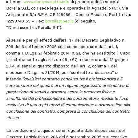
internet
www.donchisciotte.info
di proprietà della società
Borella S.r.l., con sede legale e operativa in Agnadello (Cr), Via
Artigianato 5/a R.E.A. CR 148485 – Codice Fiscale e Partita Iva:
12298740155 – Pec:
borella@pec.it
(di seguito,
“Donchisciotte/Borella Srl”).
Ai sensi e per gli effetti dell’art. 47 del Decreto Legislativo n.
206 del 6 settembre 2005 così come sostituito dall’ art. 1,
comma 1, D.Lgs. 21 febbraio 2014, n. 21, che ha sostituito il Capo
I, limitatamente agli artt. da 45 a 67, a decorrere dal 13 giugno
2014, ai sensi di quanto disposto dall’ art. 2, comma 1, del
medesimo D.Lgs. n. 21/2014, per “contratto a distanza” si
intende
“qualsiasi contratto concluso tra il professionista e il
consumatore nel quadro di un regime organizzato di vendita o di
prestazione di servizi a distanza senza la presenza fisica e
simultanea del professionista e del consumatore, mediante l’uso
esclusivo di uno o più mezzi di comunicazione a distanza fino alla
conclusione del contratto, compresa la conclusione del contratto
stesso”.
Le condizioni di acquisto sono regolate dalle disposizioni del
Decreto Legislativo n. 206 del 6 settembre 2005 e successive