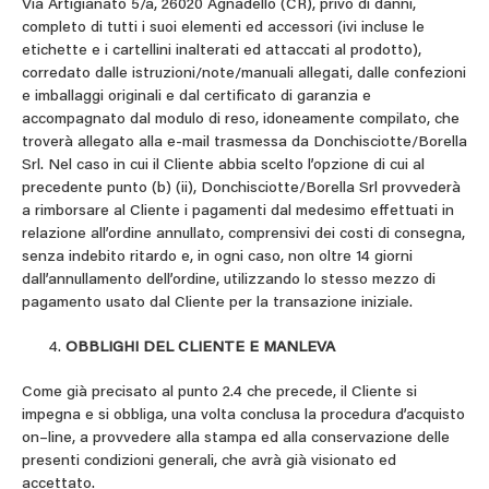
Via Artigianato 5/a, 26020 Agnadello (CR), privo di danni,
completo di tutti i suoi elementi ed accessori (ivi incluse le
etichette e i cartellini inalterati ed attaccati al prodotto),
corredato dalle istruzioni/note/manuali allegati, dalle confezioni
e imballaggi originali e dal certificato di garanzia e
accompagnato dal modulo di reso, idoneamente compilato, che
troverà allegato alla e-mail trasmessa da Donchisciotte/Borella
Srl. Nel caso in cui il Cliente abbia scelto l’opzione di cui al
precedente punto (b) (ii), Donchisciotte/Borella Srl provvederà
a rimborsare al Cliente i pagamenti dal medesimo effettuati in
relazione all’ordine annullato, comprensivi dei costi di consegna,
senza indebito ritardo e, in ogni caso, non oltre 14 giorni
dall’annullamento dell’ordine, utilizzando lo stesso mezzo di
pagamento usato dal Cliente per la transazione iniziale.
OBBLIGHI DEL CLIENTE E MANLEVA
Come già precisato al punto 2.4 che precede, il Cliente si
impegna e si obbliga, una volta conclusa la procedura d’acquisto
on–line, a provvedere alla stampa ed alla conservazione delle
presenti condizioni generali, che avrà già visionato ed
accettato.