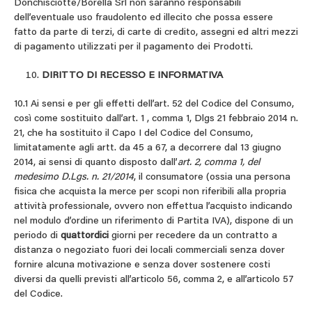
Donchisciotte/Borella Srl non saranno responsabili
dell’eventuale uso fraudolento ed illecito che possa essere
fatto da parte di terzi, di carte di credito, assegni ed altri mezzi
di pagamento utilizzati per il pagamento dei Prodotti.
DIRITTO DI RECESSO E INFORMATIVA
10.1 Ai sensi e per gli effetti dell’art. 52 del Codice del Consumo,
così come sostituito dall’art. 1 , comma 1, Dlgs 21 febbraio 2014 n.
21, che ha sostituito il Capo I del Codice del Consumo,
limitatamente agli artt. da 45 a 67, a decorrere dal 13 giugno
2014, ai sensi di quanto disposto dall’
art. 2, comma 1, del
medesimo D.Lgs. n. 21/2014
, il consumatore (ossia una persona
fisica che acquista la merce per scopi non riferibili alla propria
attività professionale, ovvero non effettua l’acquisto indicando
nel modulo d’ordine un riferimento di Partita IVA), dispone di un
periodo di
quattordici
giorni per recedere da un contratto a
distanza o negoziato fuori dei locali commerciali senza dover
fornire alcuna motivazione e senza dover sostenere costi
diversi da quelli previsti all’articolo 56, comma 2, e all’articolo 57
del Codice.