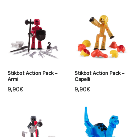
Stikbot Action Pack –
Stikbot Action Pack –
Armi
Capelli
9,90
€
9,90
€