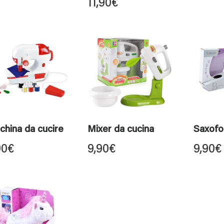
11,90
€
hina da cucire
Mixer da cucina
Saxofo
90
€
9,90
€
9,90
€