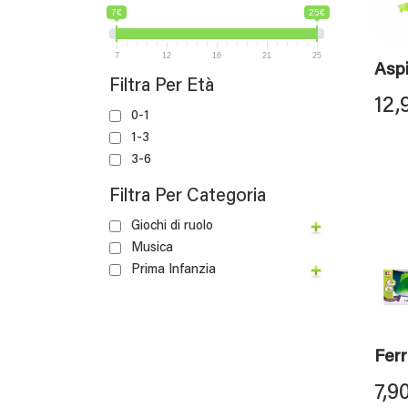
7€
25€
7
12
16
21
25
Aspi
Filtra Per Età
12,
0-1
1-3
3-6
Filtra Per Categoria
Giochi di ruolo
Musica
Prima Infanzia
Ferr
7,9