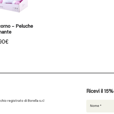
corno – Peluche
mante
90
€
Ricevi il 15
 registrato di Borella s.r.l