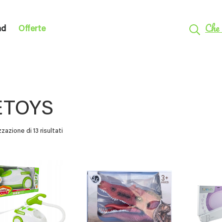
Che 
nd
Offerte
ETOYS
zzazione di 13 risultati