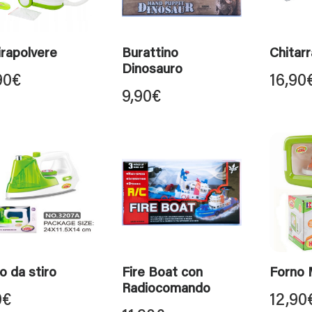
rapolvere
Burattino
Chitarr
Dinosauro
90
€
16,90
9,90
€
o da stiro
Fire Boat con
Forno 
Radiocomando
0
€
12,90