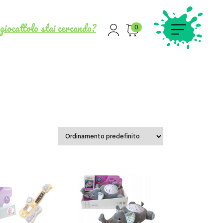
giocattolo stai cercando?
0