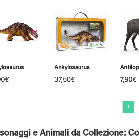
ylosaurus
Ankylosaurus
Antilo
90
€
37,50
€
7,90
€
1
sonaggi e Animali da Collezione: Co