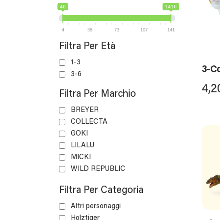
4€
141€
4
38
73
107
141
Filtra Per Età
1-3
3-Co
3-6
4,2
Filtra Per Marchio
BREYER
COLLECTA
GOKI
LILALU
MICKI
WILD REPUBLIC
Filtra Per Categoria
Altri personaggi
Holztiger