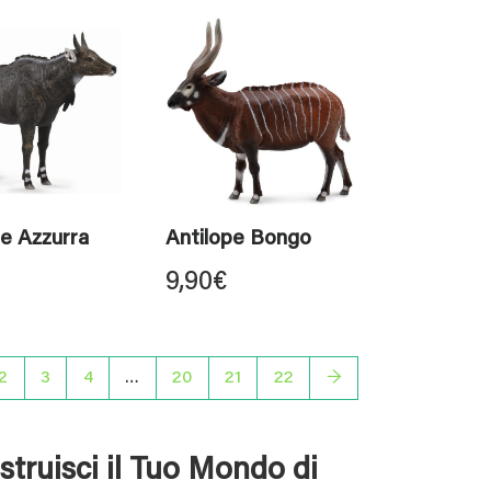
pe Azzurra
Antilope Bongo
9,90
€
2
3
4
…
20
21
22
→
struisci il Tuo Mondo di