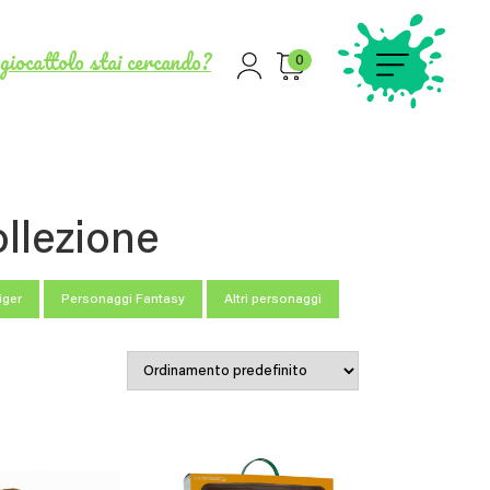
giocattolo stai cercando?
0
llezione
iger
Personaggi Fantasy
Altri personaggi