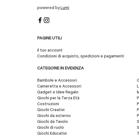
powered by
Lumi
PAGINE UTILI
Il tuo account
Condizioni di acquisto, spedizioni e pagamenti
CATEGORIE IN EVIDENZA
Bambole e Accessori
G
Cameretta e Accessori
L
Gadget e Idee Regalo
Giochi per la Terza Età
Costruzioni
P
Giochi Creativi
P
Giochi da esterno
P
Giochi da Tavolo
S
Giochi di ruolo
S
Giochi Educativi
T