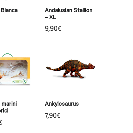
 Bianca
Andalusian Stallion
– XL
9,90
€
 marini
Ankylosaurus
rici
7,90
€
€