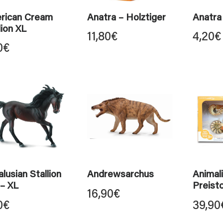
rican Cream
Anatra – Holztiger
Anatra
lion XL
11,80
€
4,20
€
0
€
lusian Stallion
Andrewsarchus
Animali
– XL
Preisto
16,90
€
0
€
39,90