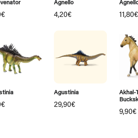
ovenator
Agnello
Agnello
0
€
4,20
€
11,80
€
tinia
Agustinia
Akhal-
Bucksk
0
€
29,90
€
9,90
€