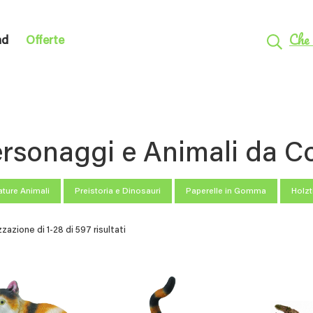
Che 
nd
Offerte
rsonaggi e Animali da Co
ature Animali
Preistoria e Dinosauri
Paperelle in Gomma
Holzt
zzazione di 1-28 di 597 risultati