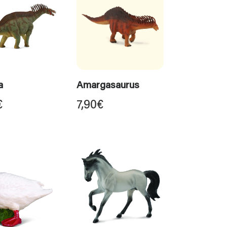
a
Amargasaurus
€
7,90
€