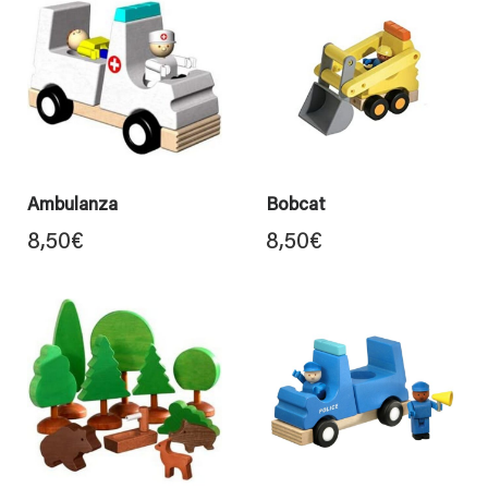
Ambulanza
Bobcat
8,50
€
8,50
€