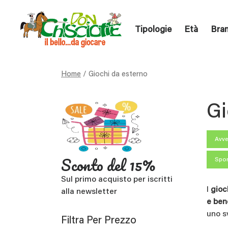
Tipologie
Età
Bra
Home
/ Giochi da esterno
Gi
Avve
Sconto del 15%
Spor
Sul primo acquisto per iscritti
I
gioc
alla newsletter
e ben
uno s
Filtra Per Prezzo