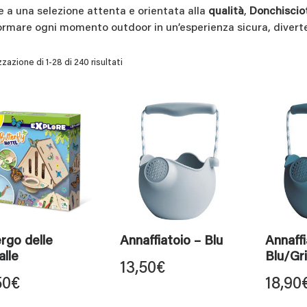
e a una selezione attenta e orientata alla
qualità
,
Donchiscio
ormare ogni momento outdoor in un’esperienza sicura, diverten
zzazione di 1-28 di 240 risultati
rgo delle
Annaffiatoio – Blu
Annaffi
alle
Blu/Gri
13,50
€
50
€
18,90