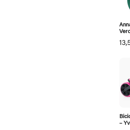
Anna
Ver
13,
Bici
– Yv