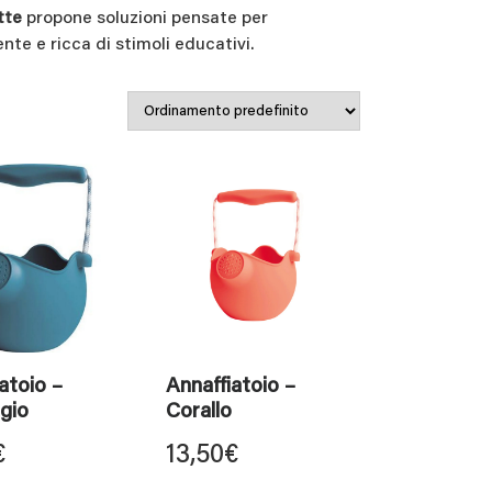
tte
propone soluzioni pensate per
te e ricca di stimoli educativi.
atoio –
Annaffiatoio –
gio
Corallo
€
13,50
€