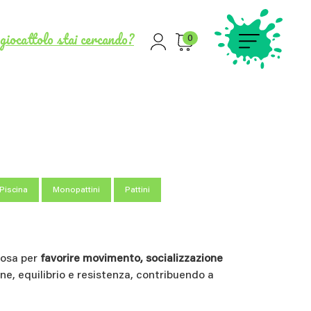
giocattolo stai cercando?
0
 Piscina
Monopattini
Pattini
iosa per
favorire movimento, socializzazione
one, equilibrio e resistenza, contribuendo a