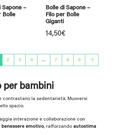
i Sapone –
Bolle di Sapone –
r Bolle
Filo per Bolle
Giganti
14,50
€
2
3
4
…
7
8
9
→
o per bambini
 contrastano la sedentarietà. Muoversi
ello spazio.
raggia interazione e collaborazione con
l
benessere emotivo
, rafforzando
autostima