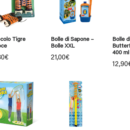
colo Tigre
Bolle di Sapone –
Bolle d
oce
Bolle XXL
Butterf
400 ml
80
€
21,00
€
12,90