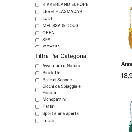
KIKKERLAND EUROPE
LEBEI PLASMACAR
LUDI
MELISSA & DOUG
OPEN
SES
SVOORA
SYNAPSYS
Filtra Per Categoria
TIM BIRD
Anna
Avventura e Natura
TRIKE STAR
Biciclette
18,
TUBAN
Bolle di Sapone
VIGA
Giochi da Spiaggia e
VILAC
Piscina
WILD REPUBLIC
Monopattini
YVOLUTION
Pattini
Sport e aria aperta
Tricicli