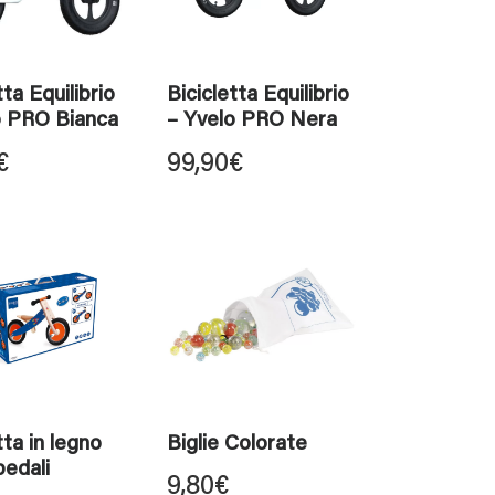
tta Equilibrio
Bicicletta Equilibrio
o PRO Bianca
– Yvelo PRO Nera
€
99,90
€
tta in legno
Biglie Colorate
pedali
9,80
€