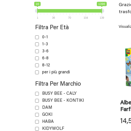
1€
139€
Grazi
trasf
1
36
70
104
139
Filtra Per Età
Visuali
0-1
1-3
3-6
6-8
8-12
per i più grandi
Filtra Per Marchio
BUSY BEE - CALY
BUSY BEE - KONTIKI
Albe
DAM
Farf
GOKI
14,
HABA
KIDYWOLF