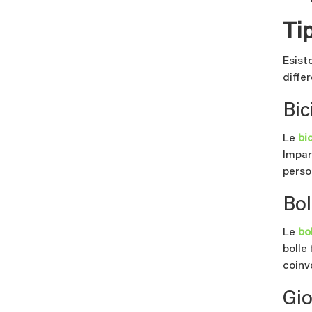
Tip
Esist
differ
Bic
Le
bi
Impar
perso
Bol
Le
bo
bolle
coinv
Gio