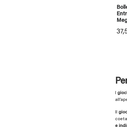
Boll
Entr
Meg
37,
Per
I
gioc
all’a
Il
gio
coeta
e ind