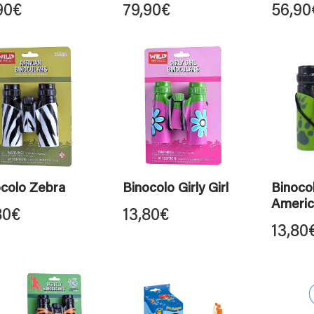
90
€
79,90
€
56,90
ocolo Zebra
Binocolo Girly Girl
Binoco
Americ
80
€
13,80
€
13,80