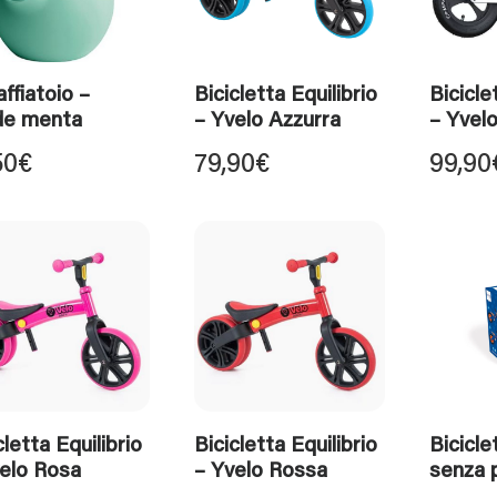
ffiatoio –
Bicicletta Equilibrio
Bicicle
de menta
– Yvelo Azzurra
– Yvel
50
€
79,90
€
99,90
cletta Equilibrio
Bicicletta Equilibrio
Bicicle
elo Rosa
– Yvelo Rossa
senza 