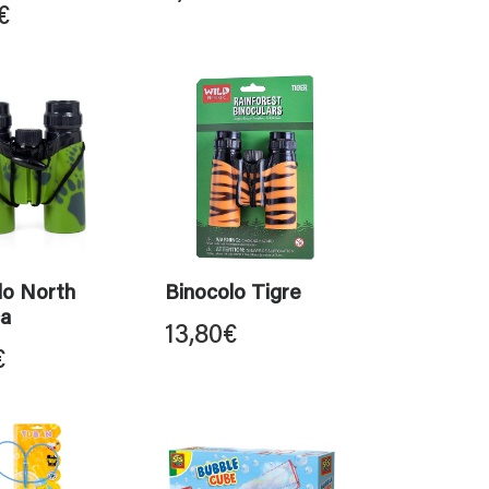
€
lo North
Binocolo Tigre
a
13,80
€
€