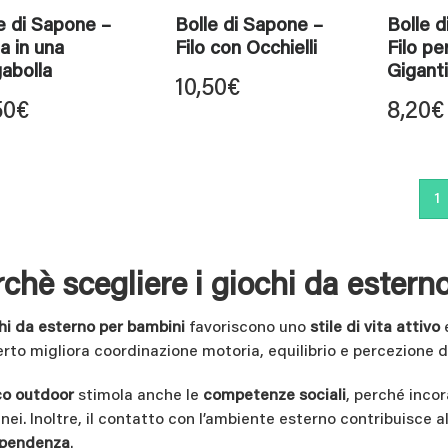
e di Sapone –
Bolle di Sapone –
Bolle d
a in una
Filo con Occhielli
Filo pe
abolla
Giganti
10,50
€
50
€
8,20
€
1
chè scegliere i giochi da estern
hi da esterno per bambini
favoriscono uno
stile di vita attivo
e
perto migliora coordinazione motoria, equilibrio e percezione d
co outdoor
stimola anche le
competenze sociali
, perché inco
nei. Inoltre, il contatto con l’ambiente esterno contribuisce a
ipendenza
.