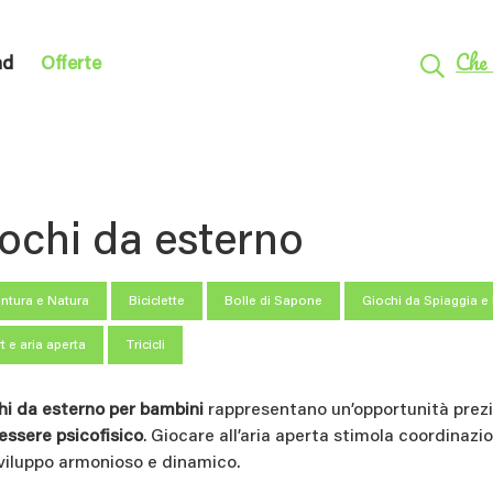
Che 
nd
Offerte
ochi da esterno
ntura e Natura
Biciclette
Bolle di Sapone
Giochi da Spiaggia e
t e aria aperta
Tricicli
hi da esterno per bambini
rappresentano un’opportunità prez
essere psicofisico
. Giocare all’aria aperta stimola coordinazi
viluppo armonioso e dinamico.