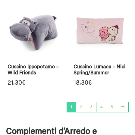
Cuscino Ippopotamo –
Cuscino Lumaca – Nici
Wild Friends
Spring/Summer
21,30
€
18,30
€
1
2
3
4
5
→
Complementi d’Arredo e