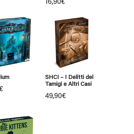
16,90
€
rium
SHCI – I Delitti del
Tamigi e Altri Casi
€
49,90
€