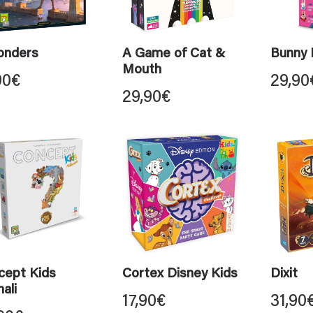
onders
A Game of Cat &
Bunny
Mouth
90
€
29,90
29,90
€
cept Kids
Cortex Disney Kids
Dixit
ali
17,90
€
31,90