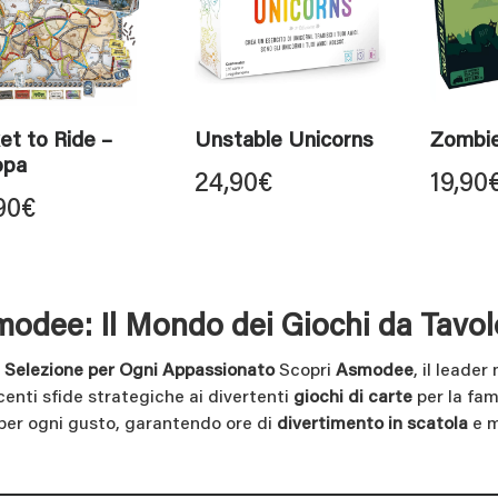
et to Ride –
Unstable Unicorns
Zombie
opa
24,90
€
19,90
90
€
odee: Il Mondo dei Giochi da Tavol
 Selezione per Ogni Appassionato
Scopri
Asmodee
, il leade
centi sfide strategiche ai divertenti
giochi di carte
per la fam
i per ogni gusto, garantendo ore di
divertimento in scatola
e m