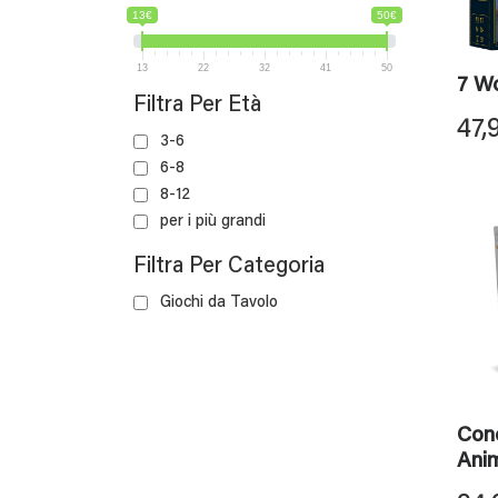
13€
50€
13
22
32
41
50
7 W
Filtra Per Età
47,
3-6
6-8
8-12
per i più grandi
Filtra Per Categoria
Giochi da Tavolo
Con
Anim