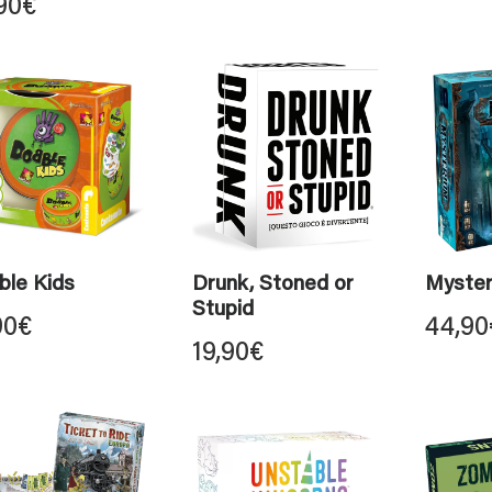
90
€
ble Kids
Drunk, Stoned or
Myste
Stupid
90
€
44,90
19,90
€