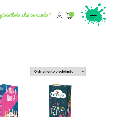
giocattolo stai cercando?
0