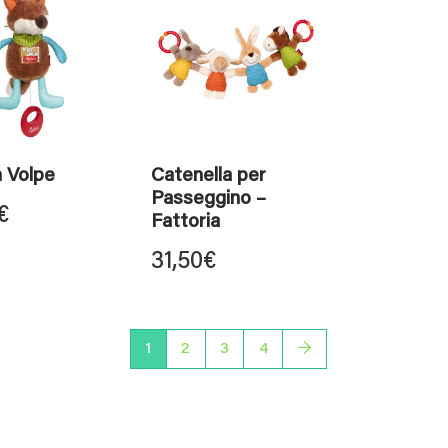
n Volpe
Catenella per
Passeggino –
€
Fattoria
31,50
€
1
2
3
4
→