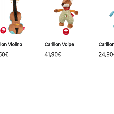
llon Violino
Carillon Volpe
Carillo
50
€
41,90
€
24,90