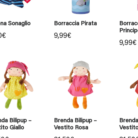
na Sonaglio
Borraccia Pirata
Borrac
Princi
0
€
9,99
€
9,99
€
da Bilipup –
Brenda Bilipup –
Brenda 
ito Giallo
Vestito Rosa
Vestit