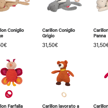
llon Coniglio
Carillon Coniglio
Carillo
ge
Grigio
Panna
50
€
31,50
€
31,50
llon Farfalla
Carillon lavorato a
Carillo