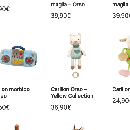
maglia – Orso
maglia
90
€
39,90
€
39,90
llon morbido
Carillon Orso –
Carillo
reo
Yellow Collection
24,90
50
€
36,90
€