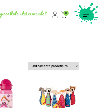
giocattolo stai cercando?
0