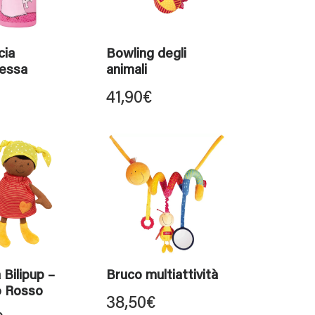
cia
Bowling degli
pessa
animali
41,90
€
Bilipup –
Bruco multiattività
o Rosso
38,50
€