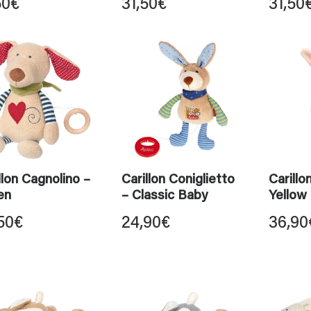
50
€
31,50
€
31,50
llon Cagnolino –
Carillon Coniglietto
Carillo
en
– Classic Baby
Yellow 
50
€
24,90
€
36,90