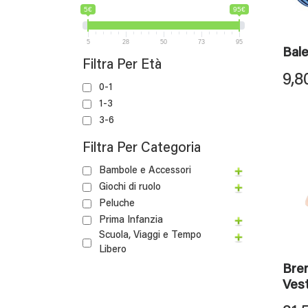
5€
95€
5
28
50
73
95
Bale
Filtra Per Età
9,8
0-1
1-3
3-6
Filtra Per Categoria
Bambole e Accessori
Giochi di ruolo
Peluche
Prima Infanzia
Scuola, Viaggi e Tempo
Libero
Bren
Vest