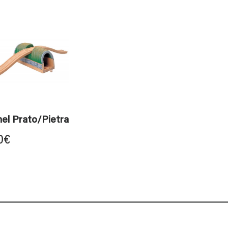
el Prato/Pietra
0
€