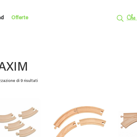
Che 
nd
Offerte
AXIM
zzazione di 9 risultati