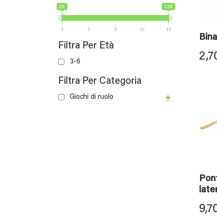
2€
13€
2
5
8
10
13
Bina
Filtra Per Età
2,7
3-6
Filtra Per Categoria
Giochi di ruolo
Pont
later
9,7