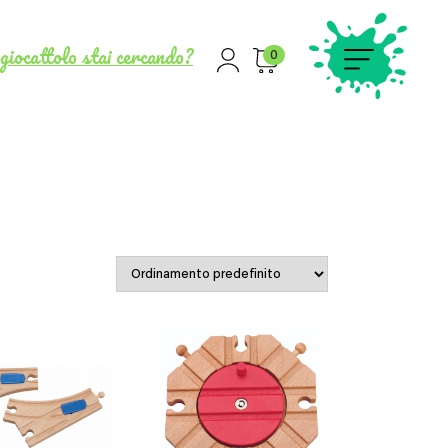
giocattolo stai cercando?
0