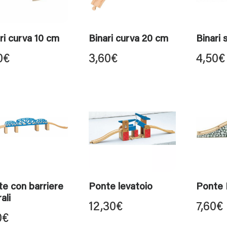
ri curva 10 cm
Binari curva 20 cm
Binari
0
€
3,60
€
4,50
€
e con barriere
Ponte levatoio
Ponte 
ali
12,30
€
7,60
€
0
€