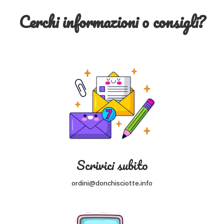
Cerchi informazioni o consigli?
Scrivici subito
ordini@donchisciotte.info