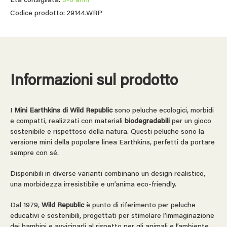
Età consigliata:
3-6 anni
Codice prodotto: 29144.WRP
Informazioni sul prodotto
I
Mini Earthkins di Wild Republic
sono peluche ecologici, morbidi
e compatti, realizzati con materiali
biodegradabili
per un gioco
sostenibile e rispettoso della natura. Questi peluche sono la
versione mini della popolare linea Earthkins, perfetti da portare
sempre con sé.
Disponibili in diverse varianti combinano un design realistico,
una morbidezza irresistibile e un’anima eco-friendly.
Dal 1979,
Wild Republic
è punto di riferimento per peluche
educativi e sostenibili, progettati per stimolare l’immaginazione
dei bambini e avvicinarli al rispetto per gli animali e l’ambiente.