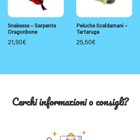
Snakesss – Serpente
Peluche Scaldamani –
Dragonbone
Tartaruga
21,90
€
25,50
€
Cerchi informazioni o consigli?