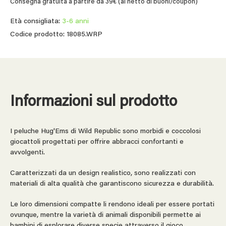
Consegna gratuita a partire da 39€ (al netto di buoni/coupon)
Età consigliata:
3-6 anni
Codice prodotto: 18085.WRP
Informazioni sul prodotto
I peluche Hug'Ems di Wild Republic sono morbidi e coccolosi
giocattoli progettati per offrire abbracci confortanti e
avvolgenti.
Caratterizzati da un design realistico, sono realizzati con
materiali di alta qualità che garantiscono sicurezza e durabilità.
Le loro dimensioni compatte li rendono ideali per essere portati
ovunque, mentre la varietà di animali disponibili permette ai
bambini di esplorare diverse specie attraverso il gioco.