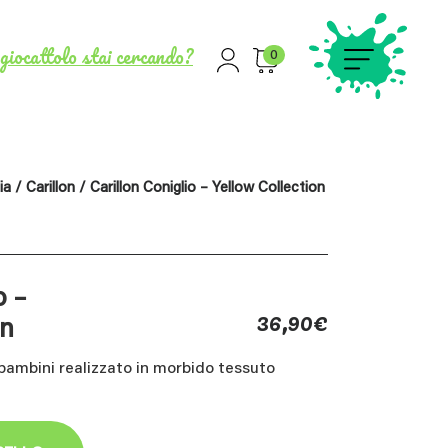
giocattolo stai cercando?
0
ia
/
Carillon
/ Carillon Coniglio – Yellow Collection
o –
36,90
€
on
bambini realizzato in morbido tessuto