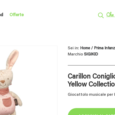
Che 
nd
Offerte
Sei in:
Home
/
Prima Infanz
Marchio
SIGIKID
Carillon Conigli
Yellow Collecti
Giocattolo musicale per 