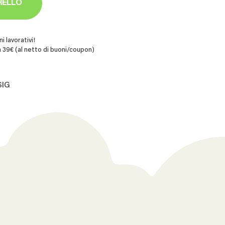
RELLO
i lavorativi!
 39€ (al netto di buoni/coupon)
SIG