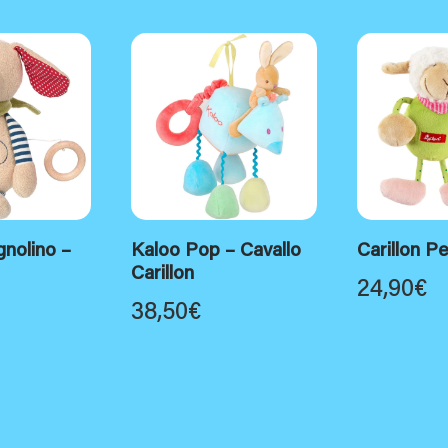
gnolino –
Kaloo Pop – Cavallo
Carillon P
Carillon
24,90
€
38,50
€