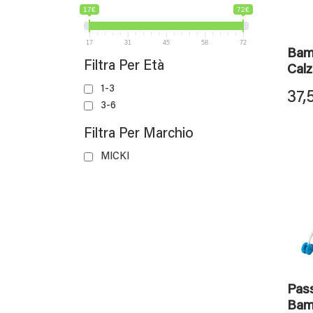
17€
72€
17
31
45
58
72
Bam
Filtra Per Età
Cal
1-3
37,
3-6
Filtra Per Marchio
MICKI
Pas
Bam