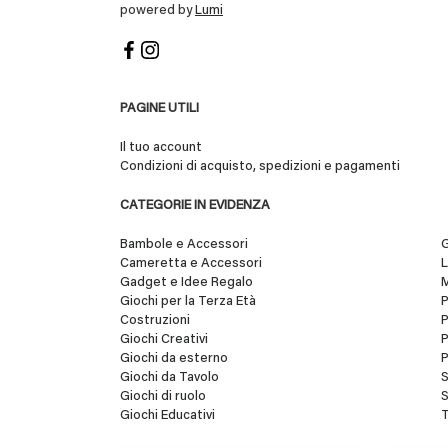
powered by
Lumi
PAGINE UTILI
Il tuo account
Condizioni di acquisto, spedizioni e pagamenti
CATEGORIE IN EVIDENZA
Bambole e Accessori
G
Cameretta e Accessori
L
Gadget e Idee Regalo
Giochi per la Terza Età
Costruzioni
P
Giochi Creativi
P
Giochi da esterno
P
Giochi da Tavolo
S
Giochi di ruolo
S
Giochi Educativi
T