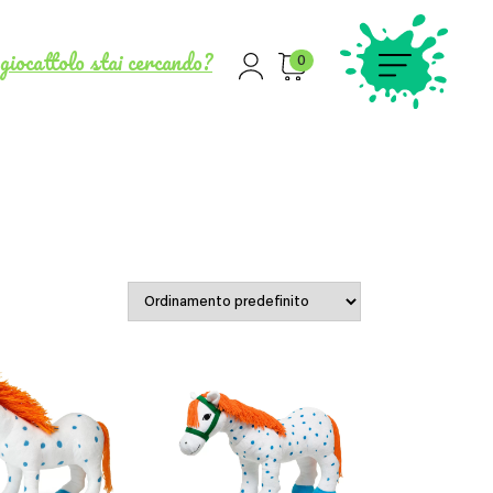
giocattolo stai cercando?
0