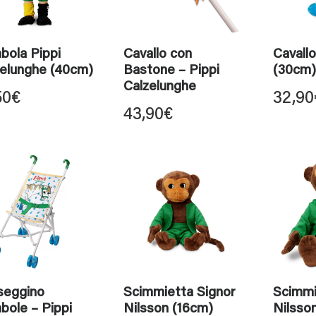
bola Pippi
Cavallo con
Cavallo
zelunghe (40cm)
Bastone – Pippi
(30cm)
Calzelunghe
50
€
32,90
43,90
€
seggino
Scimmietta Signor
Scimmi
bole – Pippi
Nilsson (16cm)
Nilsso