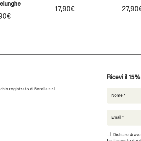
zelunghe
17,90
€
27,90
90
€
Ricevi il 15
 registrato di Borella s.r.l
Dichiaro di aver
trattamento dei d