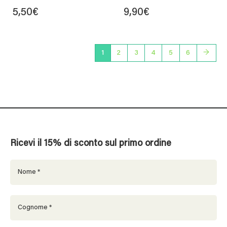
5,50
€
9,90
€
1
2
3
4
5
6
→
Ricevi il 15% di sconto sul primo ordine