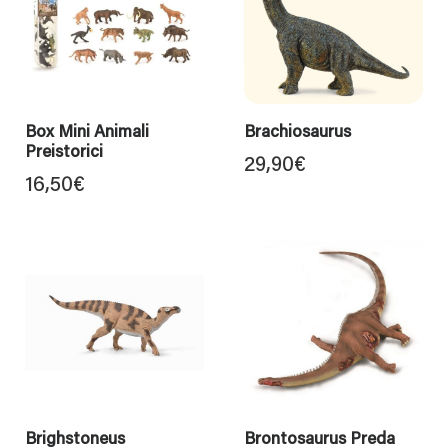
Box Mini Animali
Brachiosaurus
Preistorici
29,90
€
16,50
€
Brighstoneus
Brontosaurus Preda