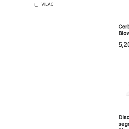
VILAC
Cer
Blo
5,2
Dis
segn