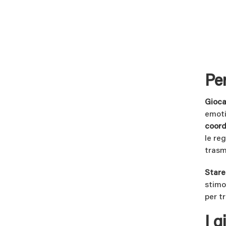
Per
Gioca
emoti
coord
le re
trasm
Stare
stimo
per t
I g