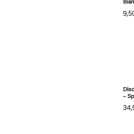
Bia
9,5
Dis
– Sp
34,