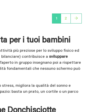
1
2
→
rta per i tuoi bambini
ività più preziose per lo sviluppo fisico ed
, bilanciare) contribuisce a
sviluppare
all’aperto in gruppo insegnano poi a rispettare
 abilità fondamentali che nessuno schermo può
lo stress, migliora la qualità del sonno e
pazio: basta un prato, un cortile o un parco
one Donchisciotte