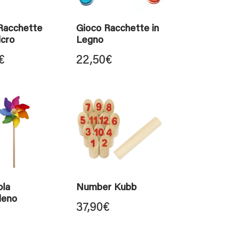
Racchette
Gioco Racchette in
lcro
Legno
€
22,50
€
ola
Number Kubb
leno
37,90
€