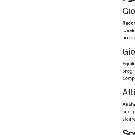
Gio
Racche
ideal
prodo
Gio
Equil
progr
compe
Att
Anche
anni 
sicur
Sco