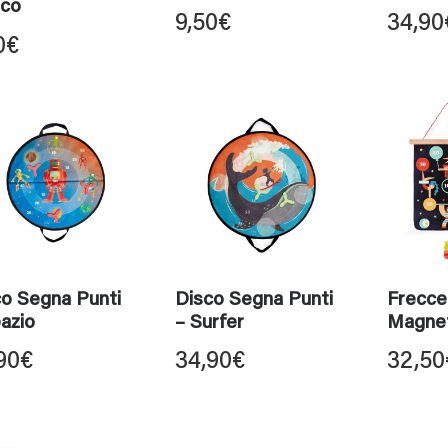
nco
9,50
€
34,90
0
€
co Segna Punti
Disco Segna Punti
Frecce
azio
– Surfer
Magnet
90
€
34,90
€
32,50