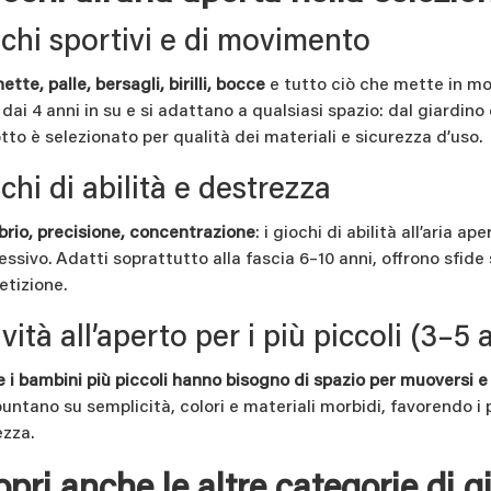
chi sportivi e di movimento
tte, palle, bersagli, birilli, bocce
e tutto ciò che mette in moto
i dai 4 anni in su e si adattano a qualsiasi spazio: dal giardi
tto è selezionato per qualità dei materiali e sicurezza d’uso.
chi di abilità e destrezza
ibrio, precisione, concentrazione
: i giochi di abilità all’aria a
essivo. Adatti soprattutto alla fascia 6–10 anni, offrono sfid
tizione.
ività all’aperto per i più piccoli (3–5 
 i bambini più piccoli hanno bisogno di spazio per muoversi e
puntano su semplicità, colori e materiali morbidi, favorendo i
ezza.
pri anche le altre categorie di g