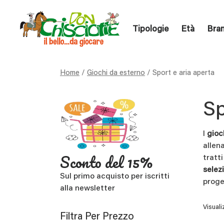
Tipologie
Età
Bra
Home
/
Giochi da esterno
/ Sport e aria aperta
Sp
I
gioch
allen
Sconto del 15%
tratt
selez
Sul primo acquisto per iscritti
proge
alla newsletter
Visuali
Filtra Per Prezzo