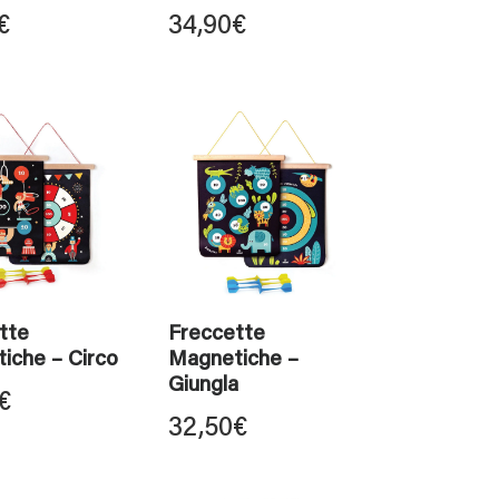
€
34,90
€
tte
Freccette
iche – Circo
Magnetiche –
Giungla
€
32,50
€