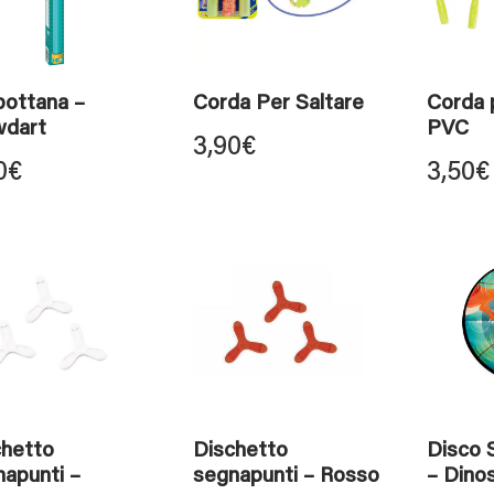
bottana –
Corda Per Saltare
Corda p
wdart
PVC
3,90
€
0
€
3,50
€
chetto
Dischetto
Disco 
apunti –
segnapunti – Rosso
– Dino