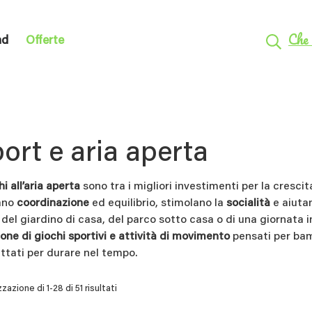
Che 
nd
Offerte
ort e aria aperta
i all’aria aperta
sono tra i migliori investimenti per la cresci
ano
coordinazione
ed equilibrio, stimolano la
socialità
e aiuta
i del giardino di casa, del parco sotto casa o di una giornat
ione di giochi sportivi e attività di movimento
pensati per bambi
ttati per durare nel tempo.
zzazione di 1-28 di 51 risultati