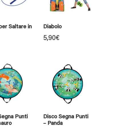
er Saltare in
Diabolo
5,90
€
Segna Punti
Disco Segna Punti
sauro
– Panda