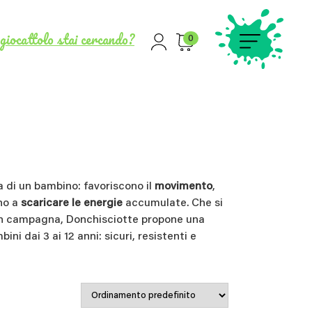
giocattolo stai cercando?
0
ta di un bambino: favoriscono il
movimento
,
no a
scaricare le energie
accumulate. Che si
a in campagna, Donchisciotte propone una
ni dai 3 ai 12 anni: sicuri, resistenti e