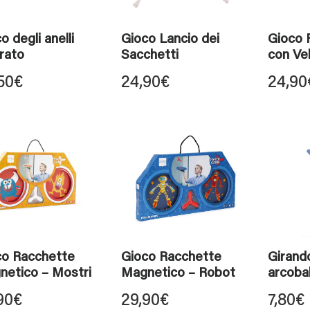
o degli anelli
Gioco Lancio dei
Gioco 
rato
Sacchetti
con Ve
50
€
24,90
€
24,90
co Racchette
Gioco Racchette
Girand
netico – Mostri
Magnetico – Robot
arcoba
90
€
29,90
€
7,80
€