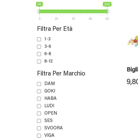
3€
63€
3
18
33
48
63
Filtra Per Età
1-3
3-6
6-8
8-12
Bigl
Filtra Per Marchio
9,8
DAM
GOKI
HABA
LUDI
OPEN
SES
SVOORA
VIGA