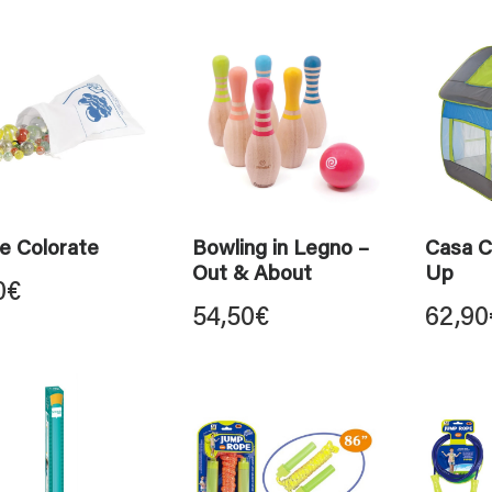
ie Colorate
Bowling in Legno –
Casa C
Out & About
Up
0
€
54,50
€
62,90