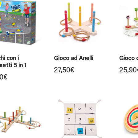
hi con i
Gioco ad Anelli
Gioco d
etti 5 in 1
27,50
€
25,90
80
€