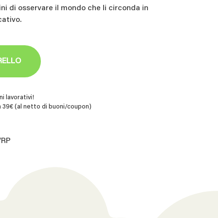
i di osservare il mondo che li circonda in
ativo.
RELLO
i lavorativi!
 39€ (al netto di buoni/coupon)
WRP