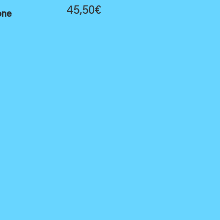
45,50
€
one