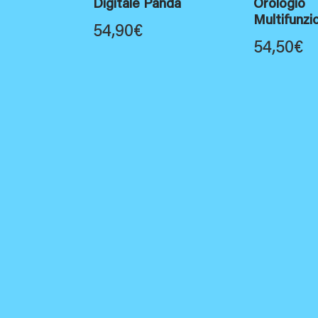
Digitale Panda
Orologio
Multifunzi
54,90
€
54,50
€