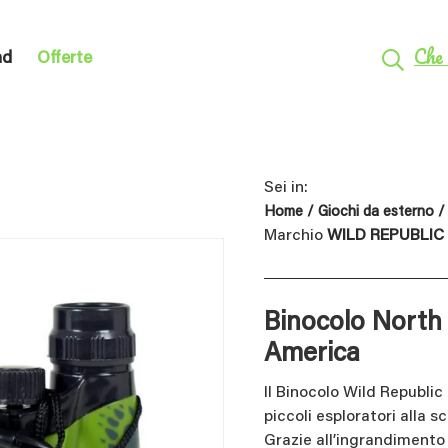
Che 
nd
Offerte
Sei in:
Home
/
Giochi da esterno
Marchio
WILD REPUBLIC
Binocolo North
America
Il Binocolo Wild Republi
piccoli esploratori alla s
Grazie all’ingrandimento 