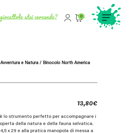
giocattolo stai cercando?
0
/
Avventura e Natura
/ Binocolo North America
13,80
€
c è lo strumento perfetto per accompagnare i
coperta della natura e della fauna selvatica.
4,5 x 29 e alla pratica manopola di messa a