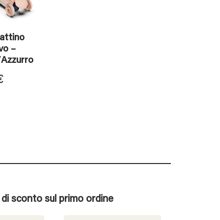
ttino
vo –
Azzurro
€
% di sconto sul primo ordine