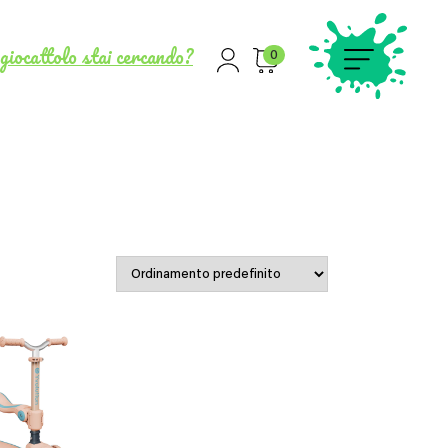
giocattolo stai cercando?
0