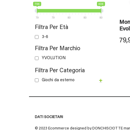
79€
80€
79
79
80
80
80
Mon
Filtra Per Età
Evol
3-6
79,
Filtra Per Marchio
YVOLUTION
Filtra Per Categoria
Giochi da esterno
DATI SOCIETARI
© 2023 Ecommerce designed by DONCHISCIOTTE marchio