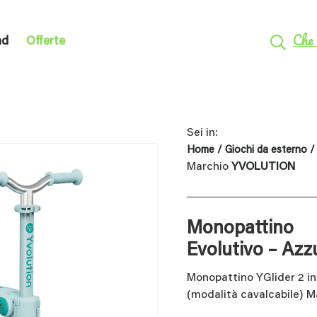
Che 
nd
Offerte
Sei in:
Home
/
Giochi da esterno
Marchio
YVOLUTION
Monopattino
Evolutivo – Azz
Monopattino YGlider 2 in 
(modalità cavalcabile) 