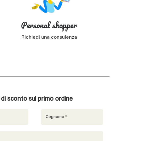
Personal shopper
Richiedi una consulenza
% di sconto sul primo ordine