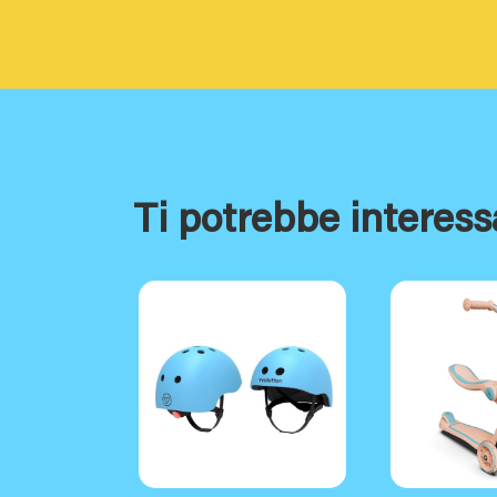
Ti potrebbe interess