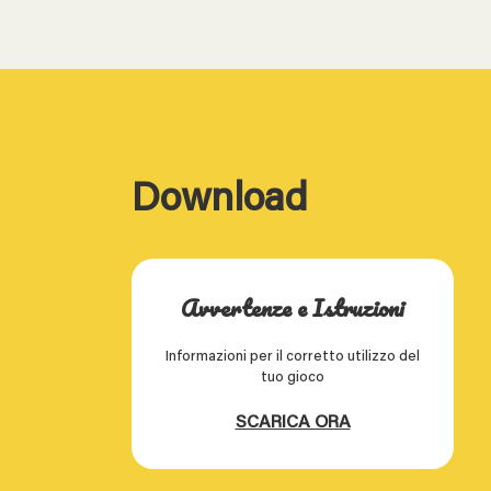
Download
Avvertenze e Istruzioni
Informazioni per il corretto utilizzo del
tuo gioco
SCARICA ORA