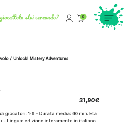
giocattolo stai cercando?
0
avolo
/ Unlock! Mistery Adventures
y
31,90
€
i giocatori: 1-6 – Durata media: 60 min. Età
su – Lingua: edizione interamente in italiano