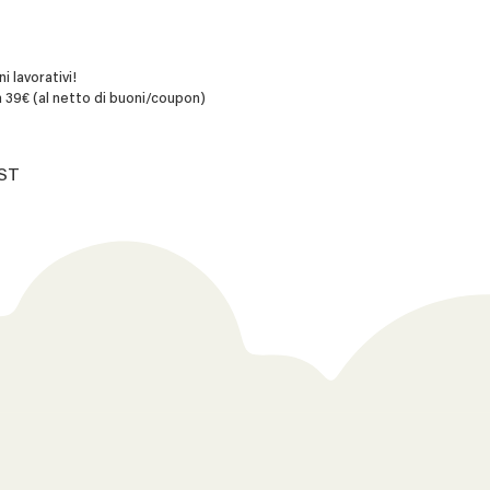
i lavorativi!
 39€ (al netto di buoni/coupon)
AST