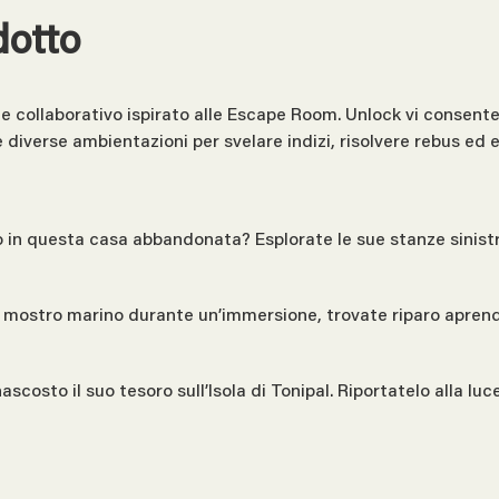
dotto
te collaborativo ispirato alle Escape Room. Unlock vi conse
 diverse ambientazioni per svelare indizi, risolvere rebus ed e
o in questa casa abbandonata? Esplorate le sue stanze sinistr
un mostro marino durante un’immersione, trovate riparo apren
nascosto il suo tesoro sull’Isola di Tonipal. Riportatelo alla lu