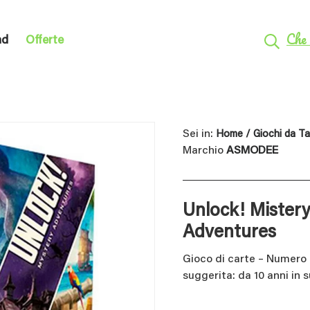
Che 
nd
Offerte
Sei in:
Home
/
Giochi da T
Marchio
ASMODEE
Unlock! Mister
Adventures
Gioco di carte – Numero d
suggerita: da 10 anni in 