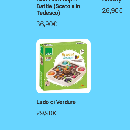
Rino Hero Super
Activity
Battle (Scatola in
26,90
€
Tedesco)
36,90
€
Ludo di Verdure
29,90
€