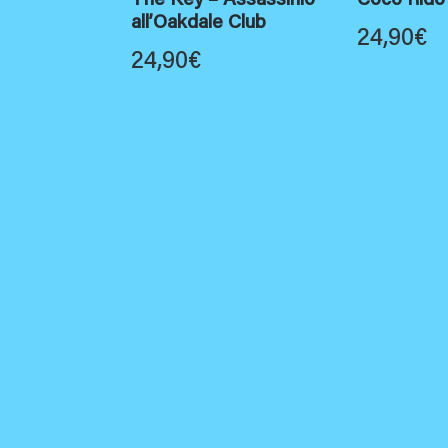
The Key – Assassinio
Coco Rido
all’Oakdale Club
24,90
€
24,90
€