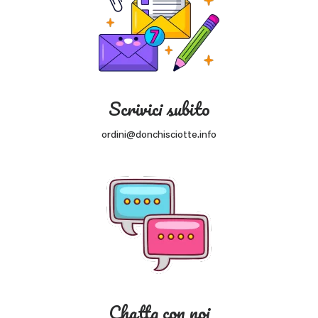
Scrivici subito
ordini@donchisciotte.info
Chatta con noi