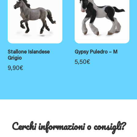
Stallone Islandese
Gypsy Puledro – M
Grigio
5,50
€
9,90
€
Cerchi informazioni o consigli?