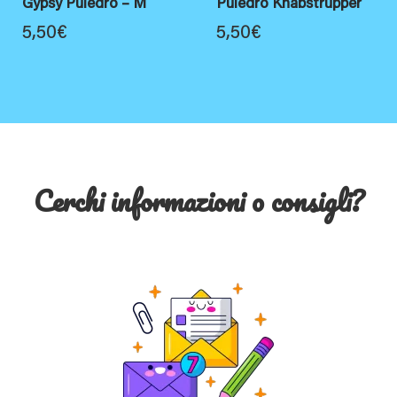
Gypsy Puledro – M
Puledro Knabstrupper
5,50
€
5,50
€
Cerchi informazioni o consigli?