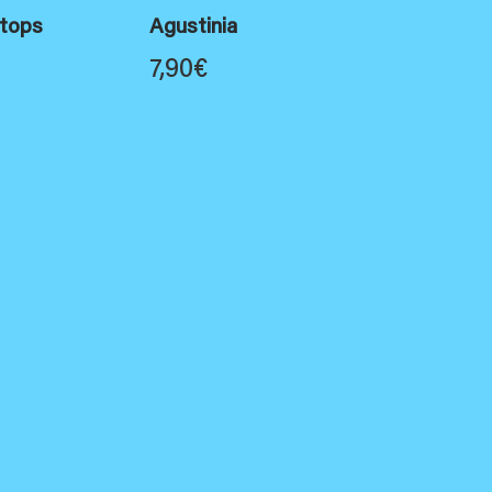
atops
Agustinia
7,90
€