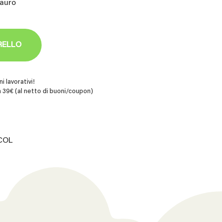
sauro
RELLO
i lavorativi!
 39€ (al netto di buoni/coupon)
.COL