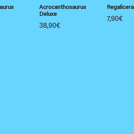
aurus
Acrocanthosaurus
Regalicer
Deluxe
7,90
€
38,90
€