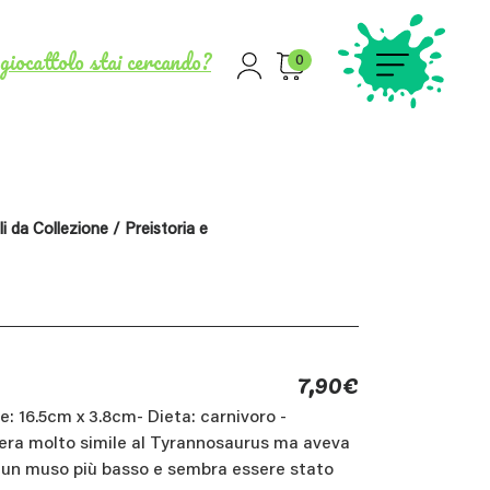
giocattolo stai cercando?
0
i da Collezione
/
Preistoria e
7,90
€
: 16.5cm x 3.8cm- Dieta: carnivoro -
s era molto simile al Tyrannosaurus ma aveva
 un muso più basso e sembra essere stato