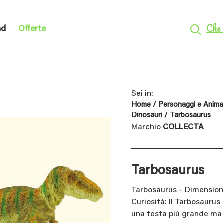
Che 
nd
Offerte
Sei in:
Home
/
Personaggi e Animal
Dinosauri
/ Tarbosaurus
Marchio
COLLECTA
Tarbosaurus
Tarbosaurus – Dimensione
Curiosità: Il Tarbosauru
una testa più grande ma