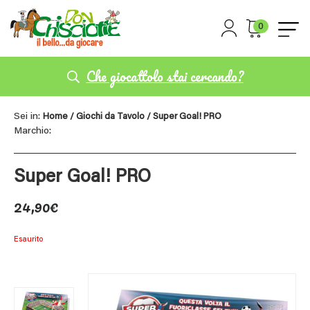
0
Che giocattolo stai cercando?
Sei in:
Home
/
Giochi da Tavolo
/ Super Goal! PRO
Marchio:
Super Goal! PRO
24,90
€
Esaurito