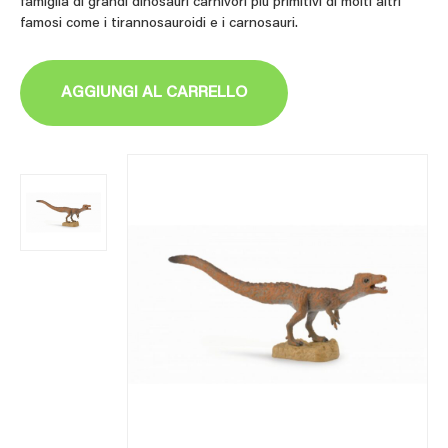
famiglia di grandi dinosauri carnivori più primitivi di molti altri
famosi come i tirannosauroidi e i carnosauri.
AGGIUNGI AL CARRELLO