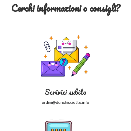
Cerchi informazioni o consigli?
Scrivici subito
ordini@donchisciotte.info