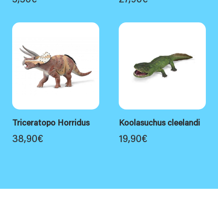
5,50
€
27,90
€
Triceratopo Horridus
Koolasuchus cleelandi
38,90
€
19,90
€