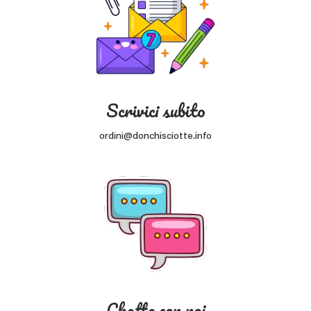
Scrivici subito
ordini@donchisciotte.info
Chatta con noi