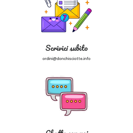
Scrivici subito
ordini@donchisciotte.info
Chatta con noi