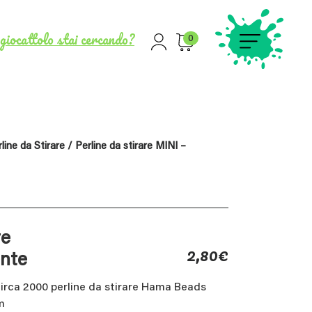
giocattolo stai cercando?
0
line da Stirare
/ Perline da stirare MINI –
re
2,80
€
ente
irca 2000 perline da stirare Hama Beads
m