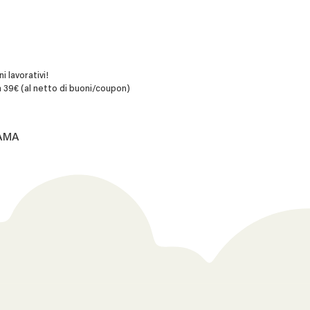
i lavorativi!
 39€ (al netto di buoni/coupon)
.AMA