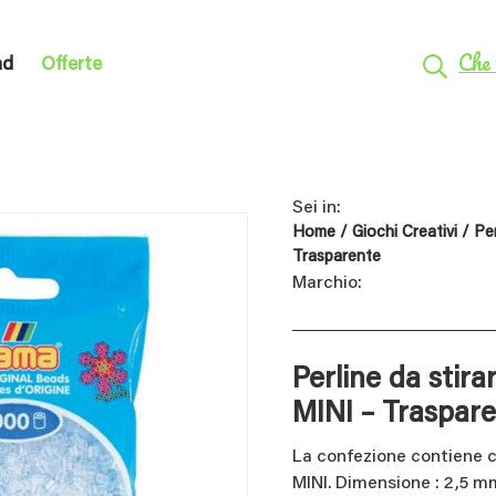
Che 
nd
Offerte
Sei in:
Home
/
Giochi Creativi
/
Per
Trasparente
Marchio:
Perline da stira
MINI – Traspar
La confezione contiene c
MINI. Dimensione : 2,5 m