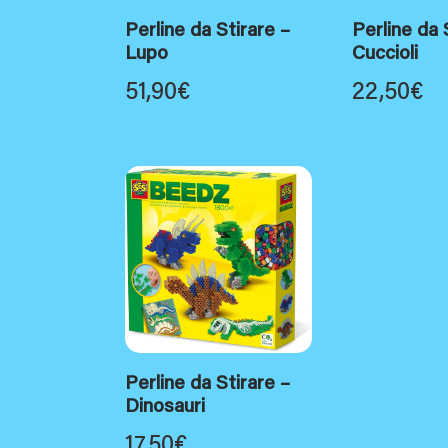
Perline da Stirare –
Perline da 
Lupo
Cuccioli
51,90
€
22,50
€
Perline da Stirare –
Dinosauri
17,50
€