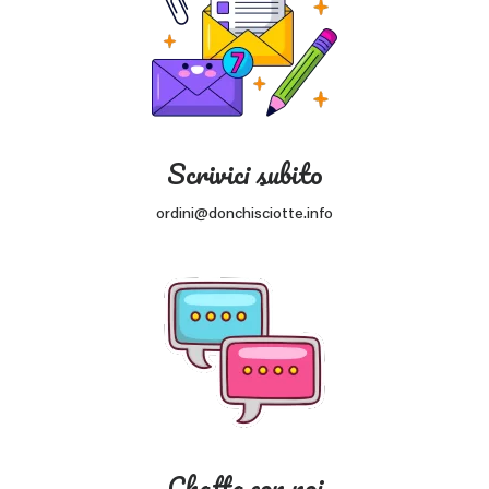
Scrivici subito
ordini@donchisciotte.info
Chatta con noi