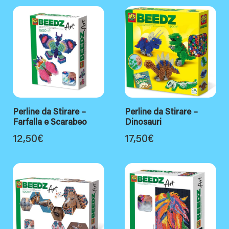
Perline da Stirare –
Perline da Stirare –
Farfalla e Scarabeo
Dinosauri
12,50
€
17,50
€