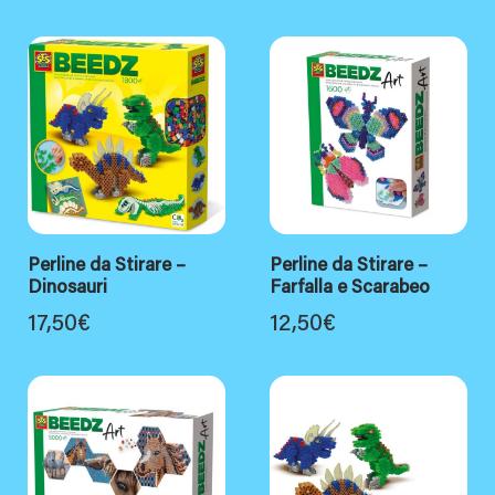
Perline da Stirare –
Perline da Stirare –
Dinosauri
Farfalla e Scarabeo
17,50
€
12,50
€