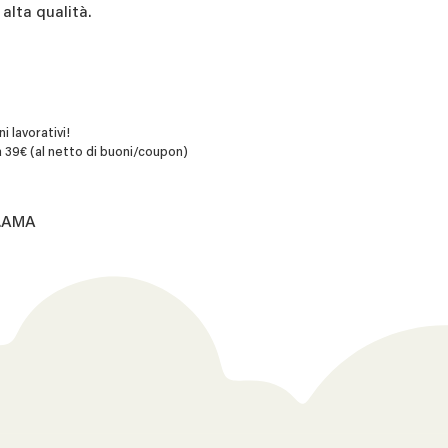
 alta qualità.
i lavorativi!
 39€ (al netto di buoni/coupon)
7.AMA