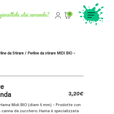
giocattolo stai cercando?
0
line da Stirare
/ Perline da stirare MIDI BIO –
re
3,20
€
anda
e Hama Midi BIO (diam 5 mm) – Prodotte con
la canna da zucchero. Hama è specializzata