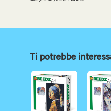
MINI (2,5 mm) dai 10 anni in su
Ti potrebbe interess