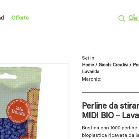
Che 
nd
Offerte
Sei in:
Home
/
Giochi Creativi
/
Per
Lavanda
Marchio:
Perline da stira
MIDI BIO – Lav
Bustina con 1000 perlin
bioplastica ricavata dal