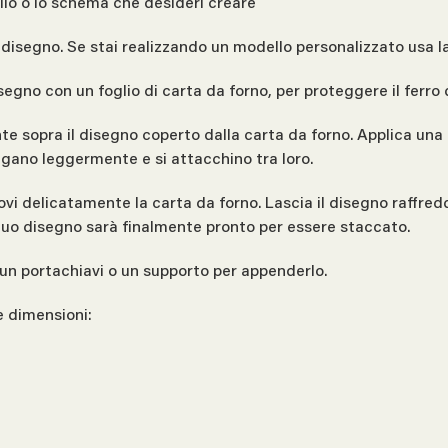
ello o lo schema che desideri creare
l disegno. Se stai realizzando un modello personalizzato usa la
isegno con un foglio di carta da forno, per proteggere il ferro 
nte sopra il disegno coperto dalla carta da forno. Applica una
iolgano leggermente e si attacchino tra loro.
ovi delicatamente la carta da forno. Lascia il disegno raffred
l tuo disegno sarà finalmente pronto per essere staccato.
un portachiavi o un supporto per appenderlo.
e dimensioni: