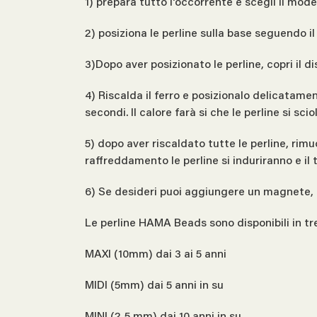
1) prepara tutto l'occorrente e scegli il mod
2) posiziona le perline sulla base seguendo i
3)Dopo aver posizionato le perline, copri il d
4) Riscalda il ferro e posizionalo delicatame
secondi. Il calore farà si che le perline si sc
5) dopo aver riscaldato tutte le perline, rimu
raffreddamento le perline si induriranno e i
6) Se desideri puoi aggiungere un magnete, 
Le perline HAMA Beads sono disponibili in tr
MAXI (10mm) dai 3 ai 5 anni
MIDI (5mm) dai 5 anni in su