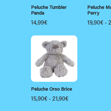
Peluche Tumbler
Peluche Ma
Panda
Perry
14,99
€
19,90
€
-
Peluche Orso Brice
Fascia
15,90
€
-
21,90
€
di