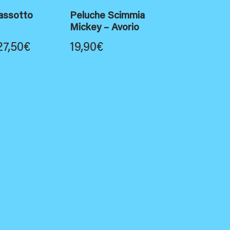
assotto
Peluche Scimmia
Mickey – Avorio
Fascia
27,50
€
19,90
€
di
prezzo:
da
21,00€
a
27,50€