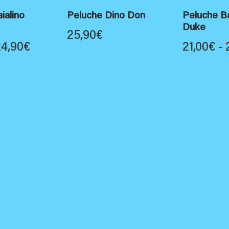
ialino
Peluche Dino Don
Peluche B
Duke
25,90
€
Fascia
24,90
€
21,00
€
-
di
prezzo:
da
19,90€
a
24,90€