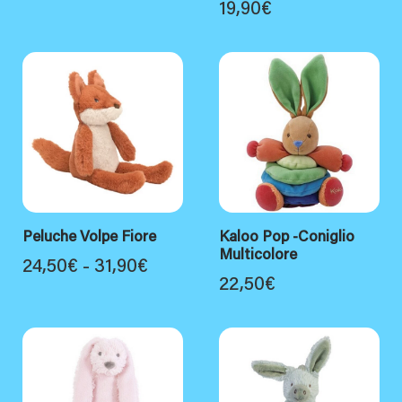
19,90
€
di
prezzo:
da
33,50€
a
63,90€
Peluche Volpe Fiore
Kaloo Pop -Coniglio
Multicolore
Fascia
24,50
€
-
31,90
€
22,50
€
di
prezzo:
da
24,50€