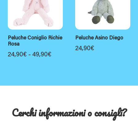
a
31,90€
Peluche Coniglio Richie
Peluche Asino Diego
Rosa
24,90
€
Fascia
24,90
€
-
49,90
€
di
prezzo:
da
24,90€
a
Cerchi informazioni o consigli?
49,90€