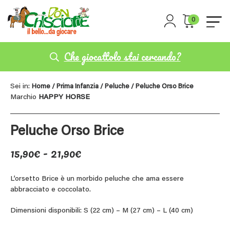
0
Che giocattolo stai cercando?
Sei in:
Home
/
Prima Infanzia
/
Peluche
/ Peluche Orso Brice
Marchio
HAPPY HORSE
Peluche Orso Brice
Fascia
15,90
€
-
21,90
€
di
prezzo:
L’orsetto Brice è un morbido peluche che ama essere
abbracciato e coccolato.
da
15,90€
Dimensioni disponibili: S (22 cm) – M (27 cm) – L (40 cm)