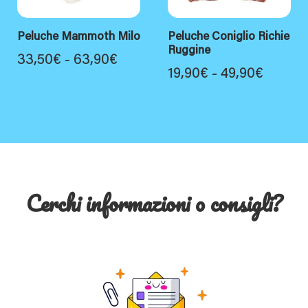
Peluche Mammoth Milo
Peluche Coniglio Richie
Ruggine
Fascia
33,50
€
-
63,90
€
Fascia
19,90
€
-
49,90
€
di
di
prezzo:
prezzo
da
da
33,50€
19,90€
a
a
63,90€
Cerchi informazioni o consigli?
49,90€