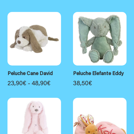
di
prezzo:
da
19,90€
a
49,90€
Peluche Cane David
Peluche Elefante Eddy
Fascia
23,90
€
-
48,90
€
38,50
€
di
prezzo:
da
23,90€
a