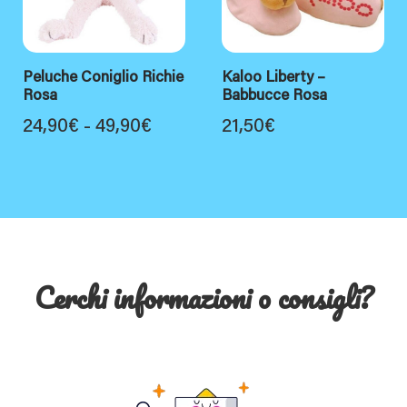
48,90€
Peluche Coniglio Richie
Kaloo Liberty –
Rosa
Babbucce Rosa
Fascia
24,90
€
-
49,90
€
21,50
€
di
prezzo:
da
24,90€
a
Cerchi informazioni o consigli?
49,90€