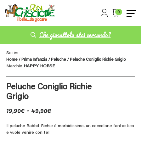
0
Che giocattolo stai cercando?
Sei in:
Home
/
Prima Infanzia
/
Peluche
/ Peluche Coniglio Richie Grigio
Marchio
HAPPY HORSE
Peluche Coniglio Richie
Grigio
Fascia
19,90
€
-
49,90
€
di
prezzo:
Il peluche Rabbit Richie è morbidissimo, un coccolone fantastico
e vuole venire con te!
da