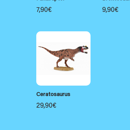
7,90
€
9,90
€
Ceratosaurus
29,90
€