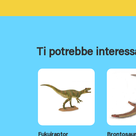
Ti potrebbe interess
Fukuiraptor
Brontosau