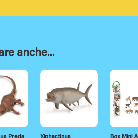
are anche...
rus Preda
Xiphactinus
Box Mini A