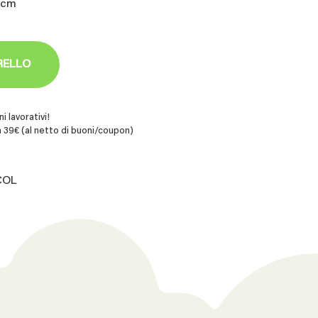
1cm
RELLO
i lavorativi!
 39€ (al netto di buoni/coupon)
COL