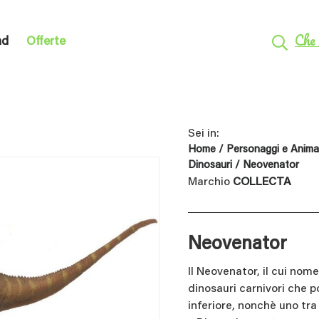
Che 
nd
Offerte
Sei in:
Home
/
Personaggi e Animal
Dinosauri
/ Neovenator
Marchio
COLLECTA
Neovenator
Il Neovenator, il cui nom
dinosauri carnivori che p
inferiore, nonchè uno tra 