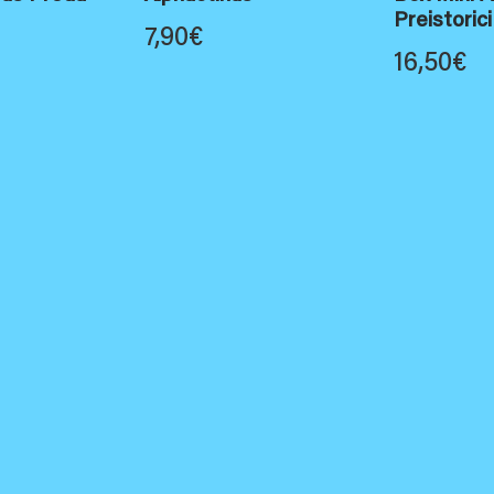
Preistorici
7,90
€
16,50
€