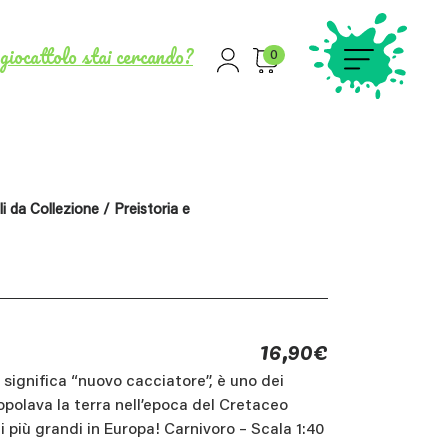
giocattolo stai cercando?
0
i da Collezione
/
Preistoria e
16,90
€
e significa “nuovo cacciatore”, è uno dei
opolava la terra nell’epoca del Cretaceo
i più grandi in Europa! Carnivoro – Scala 1:40