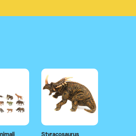
nimali
Styracosaurus