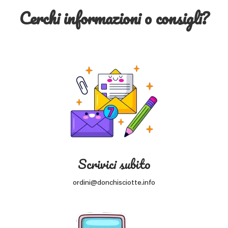
Cerchi informazioni o consigli?
Scrivici subito
ordini@donchisciotte.info