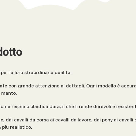
dotto
per la loro straordinaria qualità.
create con grande attenzione ai dettagli. Ogni modello è accu
l manto.
come resine o plastica dura, il che li rende durevoli e resisten
, dai cavalli da corsa ai cavalli da lavoro, dai pony ai caval
 più realistico.