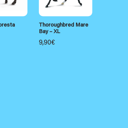
oresta
Thoroughbred Mare
Bay – XL
9,90
€