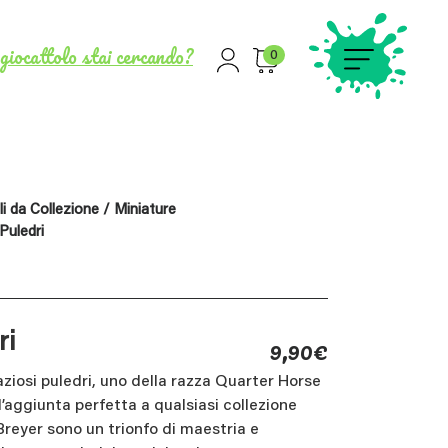
giocattolo stai cercando?
0
i da Collezione
/
Miniature
Puledri
9,90
€
ri
iosi puledri, uno della razza Quarter Horse
l’aggiunta perfetta a qualsiasi collezione
 Breyer sono un trionfo di maestria e