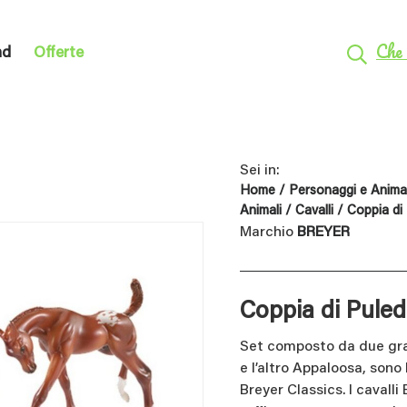
Che 
nd
Offerte
Sei in:
Home
/
Personaggi e Animal
Animali
/
Cavalli
/ Coppia di 
Marchio
BREYER
Coppia di Puled
Set composto da due graz
e l’altro Appaloosa, sono 
Breyer Classics. I cavalli