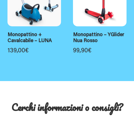
Monopattino +
Monopattino – YGlider
Cavalcabile – LUNA
Nua Rosso
139,00
€
99,90
€
Cerchi informazioni o consigli?