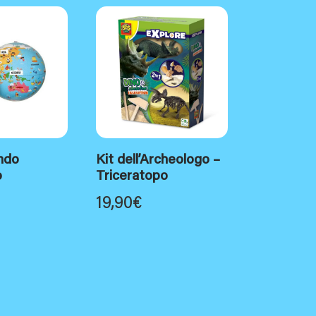
ndo
Kit dell’Archeologo –
o
Triceratopo
19,90
€