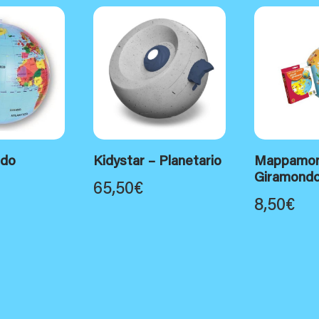
do
Kidystar – Planetario
Mappamo
Giramond
65,50
€
8,50
€