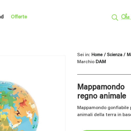
Che 
nd
Offerte
Sei in:
Home
/
Scienza
/ M
Marchio
DAM
Mappamondo
regno animale
Mappamondo gonfiabile per
animali della terra in bas