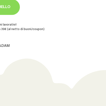
RELLO
i lavorativi!
 39€ (al netto di buoni/coupon)
14.DAM