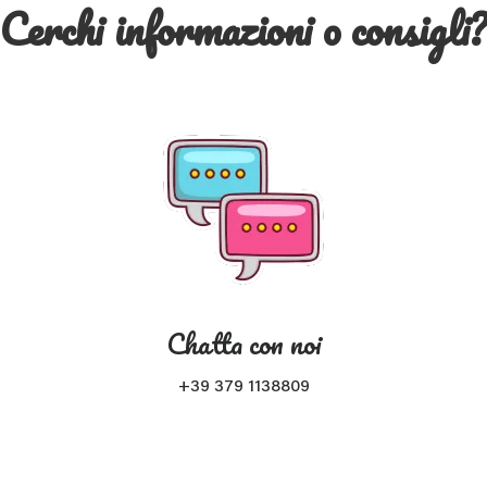
Cerchi informazioni o consigli
Chatta con noi
+39 379 1138809