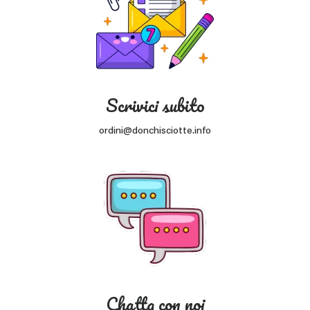
Scrivici subito
ordini@donchisciotte.info
Chatta con noi