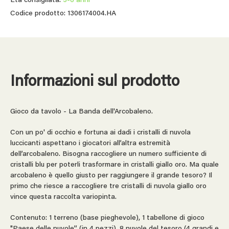
Età consigliata:
3-6 anni
Codice prodotto: 1306174004.HA
Informazioni sul prodotto
Gioco da tavolo - La Banda dell'Arcobaleno.
Con un po' di occhio e fortuna ai dadi i cristalli di nuvola
luccicanti aspettano i giocatori all’altra estremità
dell’arcobaleno. Bisogna raccogliere un numero sufficiente di
cristalli blu per poterli trasformare in cristalli giallo oro. Ma quale
arcobaleno è quello giusto per raggiungere il grande tesoro? Il
primo che riesce a raccogliere tre cristalli di nuvola giallo oro
vince questa raccolta variopinta.
Contenuto: 1 terreno (base pieghevole), 1 tabellone di gioco
"Paese delle nuvole” (in 4 pezzi), 8 nuvole del tesoro (4 grandi e