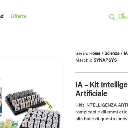
Che 
nd
Offerte
Sei in:
Home
/
Scienza
/ IA 
Marchio
SYNAPSYS
IA – Kit Intellig
Artificiale
Il kit INTELLIGENZA ARTIF
rompicapi e dilemmi etic
alla base di questa innov