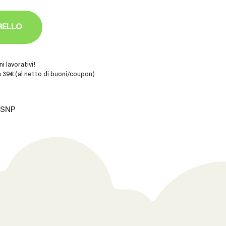
RELLO
i lavorativi!
 39€ (al netto di buoni/coupon)
.SNP