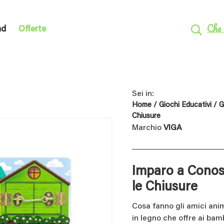
Che 
nd
Offerte
Sei in:
Home
/
Giochi Educativi
/
G
Chiusure
Marchio
VIGA
Imparo a Conos
le Chiusure
Cosa fanno gli amici anim
in legno che offre ai bam