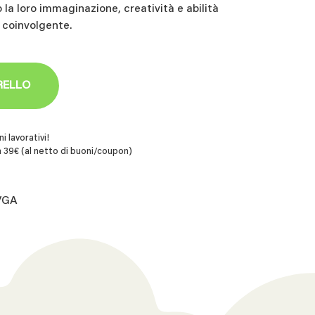
la loro immaginazione, creatività e abilità
 coinvolgente.
RELLO
i lavorativi!
 39€ (al netto di buoni/coupon)
.VGA