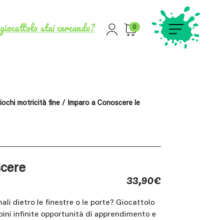
giocattolo stai cercando?
0
iochi motricità fine
/ Imparo a Conoscere le
cere
33,90
€
ali dietro le finestre o le porte? Giocattolo
bini infinite opportunità di apprendimento e