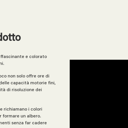
dotto
affascinante e colorato
i.
oco non solo offre ore di
elle capacità motorie fini,
tà di risoluzione dei
e richiamano i colori
er formare un albero.
ementi senza far cadere