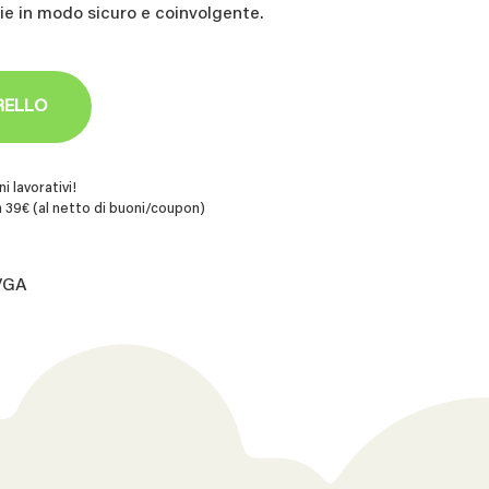
rie in modo sicuro e coinvolgente.
RELLO
i lavorativi!
 39€ (al netto di buoni/coupon)
.VGA