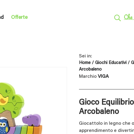
Che 
nd
Offerte
Sei in:
Home
/
Giochi Educativi
/
G
Arcobaleno
Marchio
VIGA
Gioco Equilibrio
Arcobaleno
Giocattolo in legno che o
apprendimento e diverti