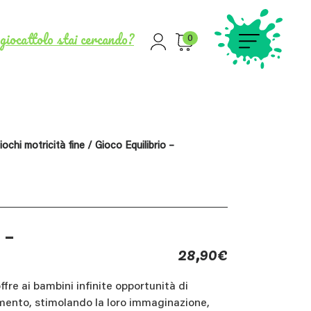
giocattolo stai cercando?
0
iochi motricità fine
/ Gioco Equilibrio –
 –
28,90
€
ffre ai bambini infinite opportunità di
mento, stimolando la loro immaginazione,