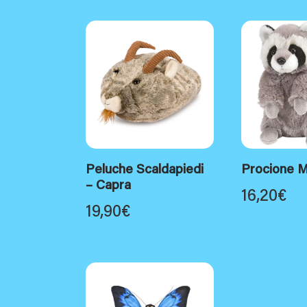
Peluche Scaldapiedi
Procione M
– Capra
16,20
€
19,90
€