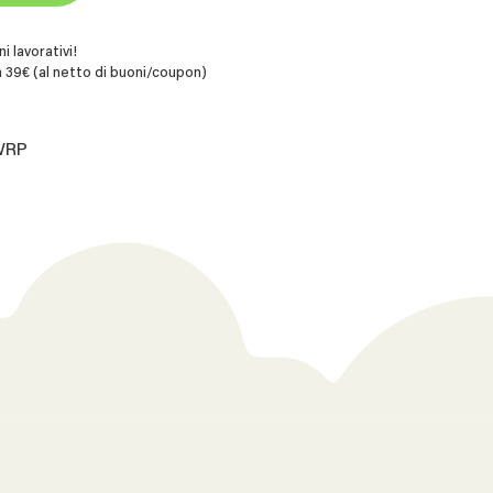
i lavorativi!
 39€ (al netto di buoni/coupon)
.WRP