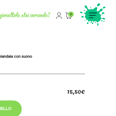
giocattolo stai cercando?
0
hiandaia con suono
15,50
€
RELLO