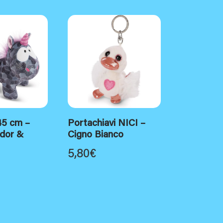
45 cm –
Portachiavi NICI –
dor &
Cigno Bianco
5,80
€