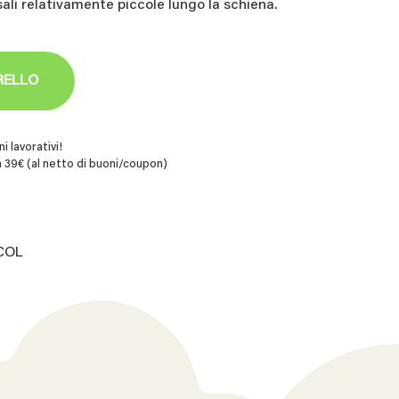
sali relativamente piccole lungo la schiena.
RELLO
i lavorativi!
 39€ (al netto di buoni/coupon)
.COL