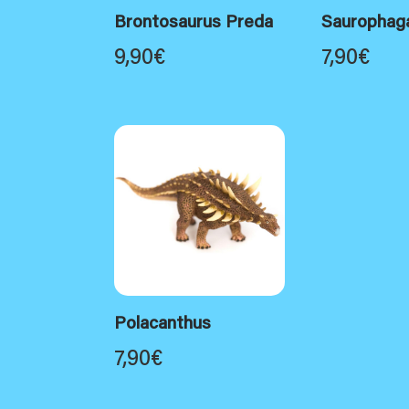
Brontosaurus Preda
Saurophag
9,90
€
7,90
€
Polacanthus
7,90
€