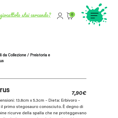
giocattolo stai cercando?
0
i da Collezione
/
Preistoria e
us
7,90
€
rus
nsioni: 13.8cm x 5.3cm – Dieta: Erbivoro –
 il primo stegosauro conosciuto. È degno di
pine ricurve della spalla che ne proteggevano