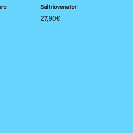
uro
Saltriovenator
27,90
€