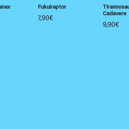
anax
Fukuiraptor
Tirannosa
Cadavere
7,90
€
9,90
€