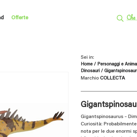
Che 
nd
Offerte
Sei in:
Home
/
Personaggi e Animal
Dinosauri
/ Gigantspinosaur
Marchio
COLLECTA
Gigantspinosau
Gigantspinosaurus – Dime
Curiosità: Probabilmente
nota per le due enormi s