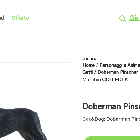
Che 
nd
Offerte
Sei in:
Home
/
Personaggi e Animal
Gatti
/ Doberman Pinscher
Marchio
COLLECTA
Doberman Pins
Cat&Dog: Doberman Pinsc