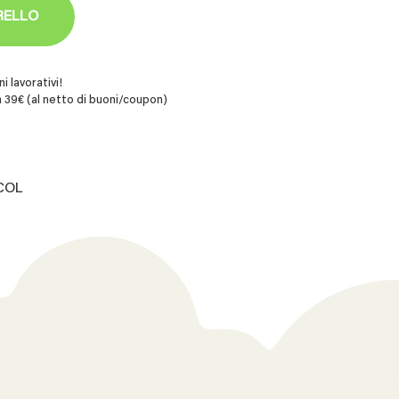
RELLO
i lavorativi!
 39€ (al netto di buoni/coupon)
.COL