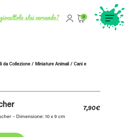
giocattolo stai cercando?
0
i da Collezione
/
Miniature Animali
/
Cani e
7,90
€
cher
her – Dimensione: 10 x 9 cm