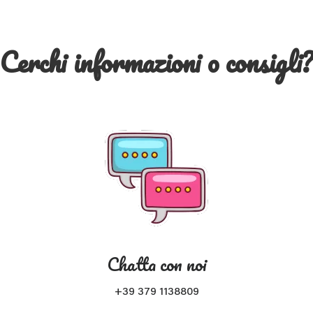
Cerchi informazioni o consigli
Chatta con noi
+39 379 1138809