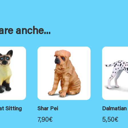
are anche...
t Sitting
Shar Pei
Dalmatian
7,90
€
5,50
€